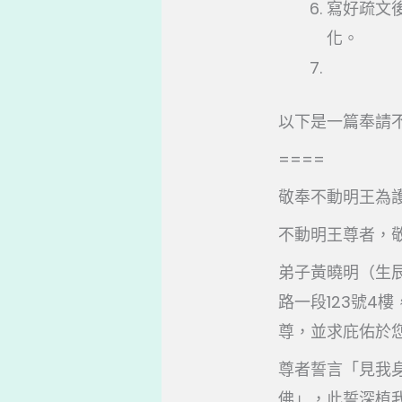
寫好疏文
化。
以下是一篇奉請
====
敬奉不動明王為
不動明王尊者，
弟子黃曉明（生辰
路一段123號4
尊，並求庇佑於
尊者誓言「見我
佛」，此誓深植