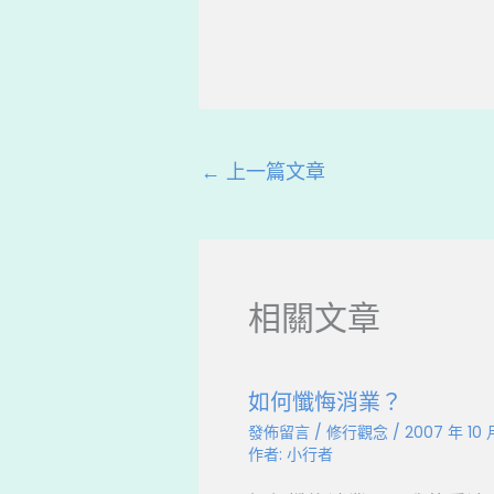
a
hr
n
c
e
e
e
a
b
d
o
s
←
上一篇文章
o
k
相關文章
如何懺悔消業？
發佈留言
/
修行觀念
/
2007 年 10 
作者:
小行者