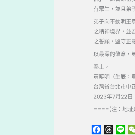
有眾生，並且弟
弟子向不動明王
之精神境界，並
之誓願，堅守正
以最深的敬意，
奉上，
黃曉明（生辰：農
台灣省台北市中正
2023年7月22日
====(注：地
F
T
Li