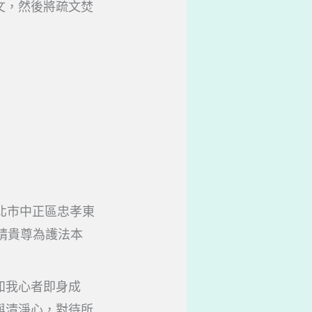
文，然後將疏文焚
北市中正區忠孝東
請貴尊為護法本
知我心者即身成
與清淨心，對待所