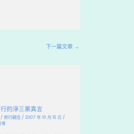
下一篇文章
→
前行的淨三業真言
/
修行觀念
/
2007 年 10 月 15 日
/
行者