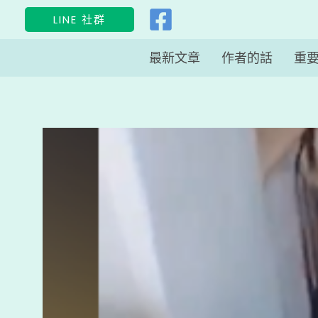
跳
LINE 社群
至
主
最新文章
作者的話
重
要
內
容