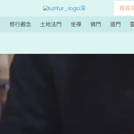
搜
尋：
要
修行觀念
土地法門
坐禪
佛門
道門