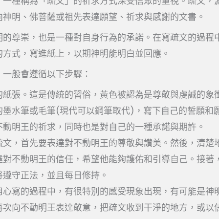
，一種稱為「疏文」的祈求方式深受信眾的重視。疏文，
向神明、佛菩薩或祖先表達願望、祈求與感謝的文書。
明的尊崇，也是一種對自身行為的承諾。在寫疏文的過程
的方式，寫進紙上，以期神明能明白並回應。
，一般會遵循以下步驟：
的紙張。這是傳統的習俗，黃色被認為是尊敬與虔誠的象
的墨水筆或毛筆(現代可以鋼筆取代)，寫下自己的誓願和
不動明王的祈求，同時也是對自己的一種承諾與期許。
疏文，首先要表達對不動明王的尊敬與讚美。然後，清楚
達對不動明王的信任，希望他能夠護佑和引導自己。接著
將遵守正法，並且每日修持。
用心寫的過程中，有很特別的感受現象出現，有可能是神
再次向不動明王表達敬意，把疏文收到干淨的地方，或以