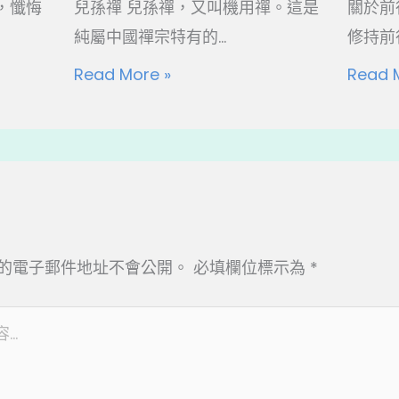
，懺悔
兒孫禪 兒孫禪，又叫機用禪。這是
關於前
純屬中國禪宗特有的...
修持前行
Read More »
Read 
的電子郵件地址不會公開。
必填欄位標示為
*