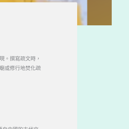
現。撰寫疏文時，
廟或修行地焚化疏