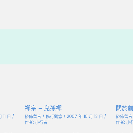
e
C
h
a
t
禪宗 – 兒孫禪
關於
月 11 日
/
發佈留言
/
修行觀念
/
2007 年 10 月 13 日
/
發佈留言
作者:
小行者
作者:
小