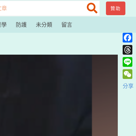
贊助
靈學
防護
未分類
留言
Face
Thre
Line
WeC
分享