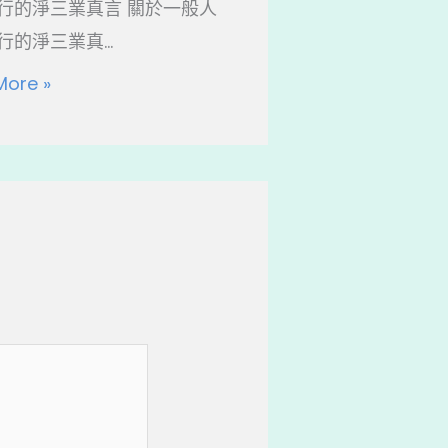
行的淨三業真言 關於一般人
的淨三業真...
More »