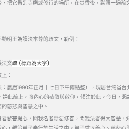
後，把它帶到寺廟或修行的場所，在焚香後，默讀一遍疏
不動明王為護法本尊的疏文，範例：
護法文
疏
(
標題為大字
)
敬上：
：農曆1990年正月十七日下午兩點整），現居台灣省台
樓，謹此疏上，將內心的恭敬與敬仰，傾注於此。今日，懇
您的慈悲與智慧之中。
身者發菩提心，聞我名者斷惡修善，聞我法者得大智慧，
我心，鞭策弟子奉行於生活之中。弟子誓以善心、慈悲心