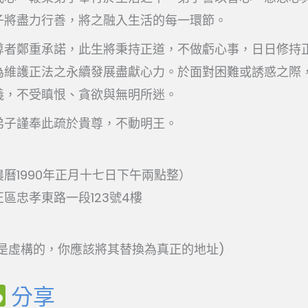
子將盡力行善，將之融入生活的每一環節。
尊者鄭重承諾，此生將秉持正道，不做虧心事，日日修持
為維護正法之永續發展盡獻心力。於面對困難或誘惑之際
義，不受瞋恨、貪欲與無明所迷。
弟子謹奉此疏於貴尊，不動明王。
曆1990年正月十七日下午兩點整）
區忠孝東路一段123號4樓
址是虛構的，你應該將其替換為真正的地址)
W
分享