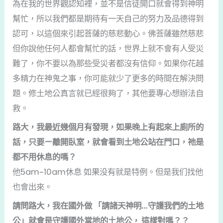
為在我的世界觀認知裡，並不是信徒開口就會得到神明
幫忙，所以我們都是期待有一天自己的努力及品德得到
認可，以這個來引起菩薩的慈悲動心。佛菩薩雖然慈悲
但你說他任何人都會幫忙的話，世界上就不會有人受災
難了，你不要以為那些受災者都沒有信仰。如果你花越
多精力在神鬼之事，你可能就少了更多的時間在解決問
題。修土地公真言就已經很夠了，其他要專心想辦法自
救。
路大，我最近幾個月有發現，如果晚上有起來上廁所的
話，只要ㄧ離開臥室，就會看到土地公站在門口，祂是
都不用休息的嗎？
他5am~10am休息 如果没有就是特例。但是我们找他
也會出來。
請問路大，我在國外做 「請諸天神明…守護我們的土地
公」就會是守護國外當地的土地公， 這樣對嗎？？