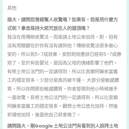
其他
路大，請問您曾經幫人收驚嗎？如果有，您是用什麼方
式呢？拿念珠持大悲咒放在人的頭頂嗎？
我沒在用傳統收驚法，而是請土地公來加持，對，但有
沒有用關鍵在於你有沒有請到他？傳統收驚法很多做心
安的，所以有5-7成效果，安慰劑效應就已經有5-7成療
效了，至於有些嬰兒，是因為父母的情緒影響了他們。
有修土地公法門的一定請得到，所以比宮廟阿嫲來當義
工的穩定很多，少部分是真的被干擾， 大部分是敏感體
質。所以你問那些敏感體質，你會發現到他小時候幾乎
一直收驚。有修土地公法門的一定請得到，所以比宮廟
阿嫲來當義工的穩定很多。觀想土地公放光加持，然後
祈禱他加持，後面他自己就會做了。
請問路大，剛Google 土地公法門有看到別人說拜土地