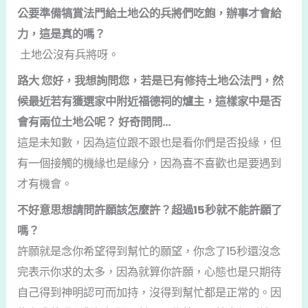
公要準備犒賞法門給土地公的兵將們吃飽，辦事才會給
力，這是真的嗎？
土地公沒有兵將呀。
路大 您好，我想詢問您，若是已有修持土地公法門，然
候最近若有獲選家中附近福德祠的爐主，這樣家中是否
會有兩位土地公呢？ 好奇問問…
這是未知數，因為這位跟不跟也是看你們是否投緣，但
有一個接觸的機緣也是緣分，因為喜不喜歡也是要遇到
才有機會。
不好意思想請問許願該怎麼許？超過15秒就不能許願了
嗎？
許願就是念你希望得到幫忙的願望，你念了15秒還沒念
完表示你求的太多，因為就算你許願，心態也是只期待
自己得到神明認可而加持，沒得到幫忙都是正常的。因