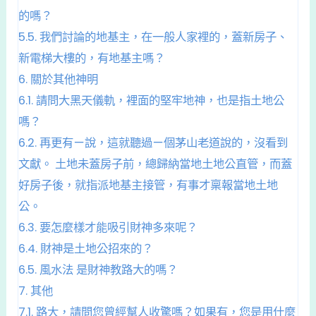
的嗎？
5.5.
我們討論的地基主，在一般人家裡的，蓋新房子、
新電梯大樓的，有地基主嗎？
6.
關於其他神明
6.1.
請問大黑天儀軌，裡面的堅牢地神，也是指土地公
嗎？
6.2.
再更有ㄧ說，這就聽過ㄧ個茅山老道說的，沒看到
文獻。 土地未蓋房子前，總歸納當地土地公直管，而蓋
好房子後，就指派地基主接管，有事才稟報當地土地
公。
6.3.
要怎麼樣才能吸引財神多來呢？
6.4.
財神是土地公招來的？
6.5.
風水法 是財神教路大的嗎？
7.
其他
7.1.
路大，請問您曾經幫人收驚嗎？如果有，您是用什麼