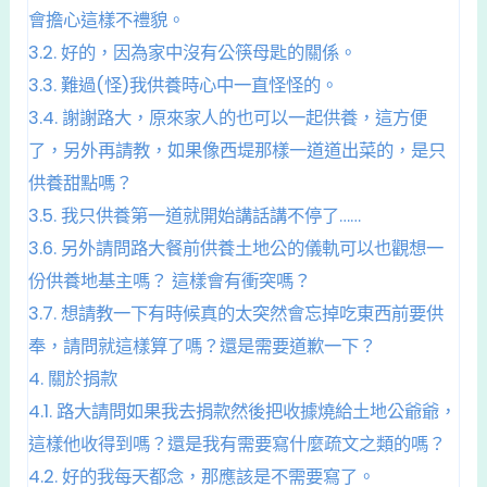
會擔心這樣不禮貌。
3.2.
好的，因為家中沒有公筷母匙的關係。
3.3.
難過(怪)我供養時心中一直怪怪的。
3.4.
謝謝路大，原來家人的也可以一起供養，這方便
了，另外再請教，如果像西堤那樣一道道出菜的，是只
供養甜點嗎？
3.5.
我只供養第一道就開始講話講不停了……
3.6.
另外請問路大餐前供養土地公的儀軌可以也觀想一
份供養地基主嗎？ 這樣會有衝突嗎？
3.7.
想請教一下有時候真的太突然會忘掉吃東西前要供
奉，請問就這樣算了嗎？還是需要道歉一下？
4.
關於捐款
4.1.
路大請問如果我去捐款然後把收據燒給土地公爺爺，
這樣他收得到嗎？還是我有需要寫什麼疏文之類的嗎？
4.2.
好的我每天都念，那應該是不需要寫了。