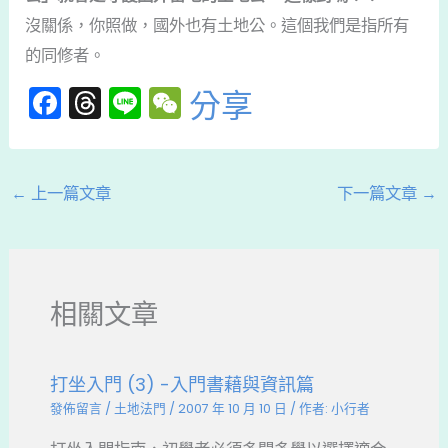
沒關係，你照做，國外也有土地公。這個我們是指所有
的同修者。
F
T
Li
W
分享
a
hr
n
e
c
e
e
C
e
a
h
←
上一篇文章
下一篇文章
→
b
d
a
o
s
t
o
相關文章
k
打坐入門 (3) -入門書藉與資訊篇
發佈留言
/
土地法門
/
2007 年 10 月 10 日
/ 作者:
小行者