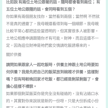
比如說 有兩位土地公跟著的話，隨時都會看到兩位； 有
五位土地公跟隨的話，會同時看到五個？
你如果有兩個朋友找你，當然看到兩個；當然啊 不然就
不是真的通靈了，我母親還看得到每一個細節。我母親
比較平常心都把這些當透明的，但其實很多人被影響。
土地公相應申請跟隨你才有可能。財神，而且這還不一
定，因為這位財神是祂們套交情請吃飯誘導來的。
關於供養
請問如果跟家人一起吃飯時，供養主神跟土地公時要如
何供養？我是先把自己的飯菜放到碗裡才供養，這樣對
嗎？但有時較晚回家才吃飯，都已經是剩菜剩飯了，會
擔心這樣不禮貌。
如果那個剩菜飯菜你是完全沒有碰過的，沒有沾過口水
的。其實對你來說就是新的一份呀，只是大份拆成小份