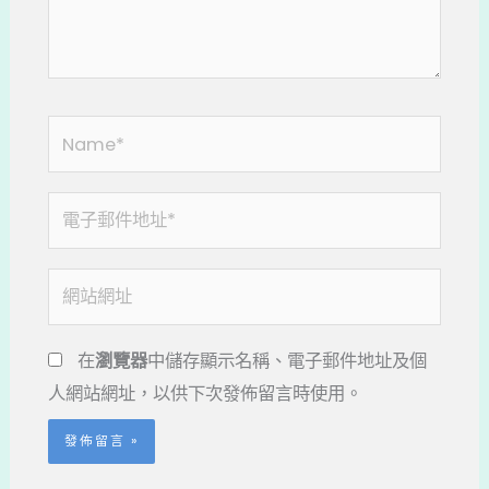
容...
Name*
電
子
郵
網
件
站
地
網
在
瀏覽器
中儲存顯示名稱、電子郵件地址及個
址
址
人網站網址，以供下次發佈留言時使用。
*