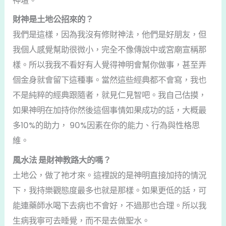
神壇。
財神是土地公招來的？
我們是這樣，因為我沒有修財神法，他們是好朋友，但
我個人感覺幫助很微小，完全不像傳說中或宮廟宣稱那
樣。所以我我不看好有人覺得神明會幫你做事，甚至弄
個金身就會留下這種事。當然這些經典都不會寫，我也
不是純粹的經典跟隨者，就見仁見智吧。我自己估摸，
如果神明在加持你然後這個事情如果成功的話，大概最
多10%的助力， 90%因素在你的能力、行為與性格思
維。
風水法 是財神教路大的嗎？
土地公，做了祂才來。這裡說的是神明直接加持的情況
下，我持樂觀態度最多也就是那樣。如果更低的話，可
能連藥師水喝下去病也不會好，不過那也合理。所以我
生病我寧可去睡覺，而不是去做聖水。