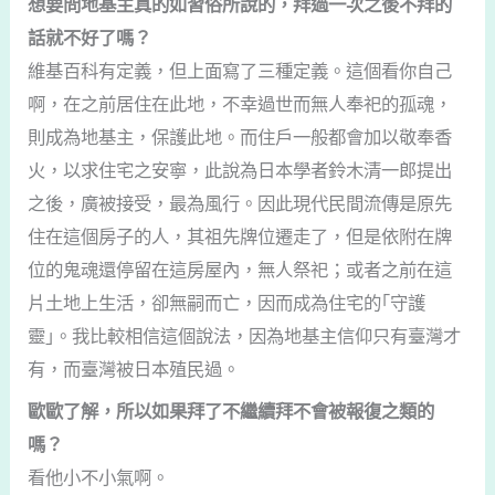
想要問地基主真的如習俗所說的，拜過一次之後不拜的
話就不好了嗎？
維基百科有定義，但上面寫了三種定義。這個看你自己
啊，在之前居住在此地，不幸過世而無人奉祀的孤魂，
則成為地基主，保護此地。而住戶一般都會加以敬奉香
火，以求住宅之安寧，此說為日本學者鈴木清一郎提出
之後，廣被接受，最為風行。因此現代民間流傳是原先
住在這個房子的人，其祖先牌位遷走了，但是依附在牌
位的鬼魂還停留在這房屋內，無人祭祀；或者之前在這
片土地上生活，卻無嗣而亡，因而成為住宅的｢守護
靈｣。我比較相信這個說法，因為地基主信仰只有臺灣才
有，而臺灣被日本殖民過。
歐歐了解，所以如果拜了不繼續拜不會被報復之類的
嗎？
看他小不小氣啊。