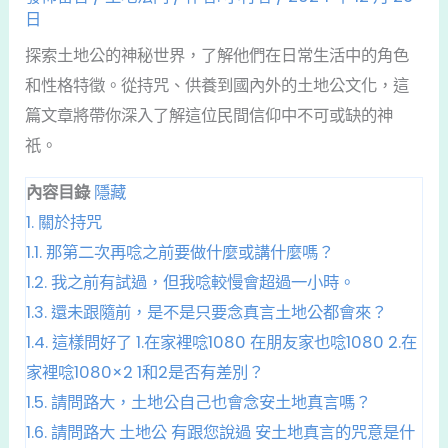
日
探索土地公的神秘世界，了解他們在日常生活中的角色
和性格特徵。從持咒、供養到國內外的土地公文化，這
篇文章將帶你深入了解這位民間信仰中不可或缺的神
祇。
內容目錄
隱藏
1.
關於持咒
1.1.
那第二次再唸之前要做什麼或講什麼嗎？
1.2.
我之前有試過，但我唸較慢會超過一小時。
1.3.
還未跟隨前，是不是只要念真言土地公都會來？
1.4.
這樣問好了 1.在家裡唸1080 在朋友家也唸1080 2.在
家裡唸1080×2 1和2是否有差別？
1.5.
請問路大，土地公自己也會念安土地真言嗎？
1.6.
請問路大 土地公 有跟您說過 安土地真言的咒意是什