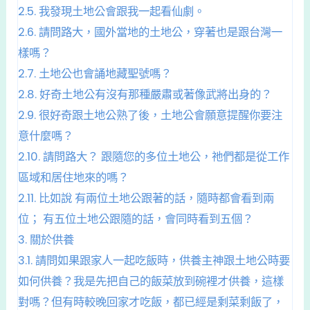
2.5.
我發現土地公會跟我一起看仙劇。
2.6.
請問路大，國外當地的土地公，穿著也是跟台灣一
樣嗎？
2.7.
土地公也會誦地藏聖號嗎？
2.8.
好奇土地公有沒有那種嚴肅或著像武將出身的？
2.9.
很好奇跟土地公熟了後，土地公會願意提醒你要注
意什麼嗎？
2.10.
請問路大？ 跟隨您的多位土地公，祂們都是從工作
區域和居住地來的嗎？
2.11.
比如說 有兩位土地公跟著的話，隨時都會看到兩
位； 有五位土地公跟隨的話，會同時看到五個？
3.
關於供養
3.1.
請問如果跟家人一起吃飯時，供養主神跟土地公時要
如何供養？我是先把自己的飯菜放到碗裡才供養，這樣
對嗎？但有時較晚回家才吃飯，都已經是剩菜剩飯了，