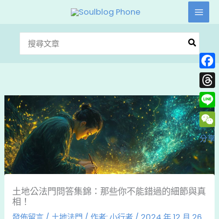
跳
至
主
搜
要
尋：
內
Face
容
Thre
Line
WeC
分享
土地公法門問答集錦：那些你不能錯過的細節與真
相！
發佈留言
/
土地法門
/ 作者:
小行者
/
2024 年 12 月 26