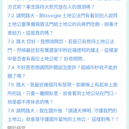
方式呢？拿念珠持大悲咒放在人的頭頂嗎？
7.2.
請問路大，剛Google 土地公法門有看到別人說拜
土地公要準備犒賞法門給土地公的兵將們吃飽，辦事才
會給力，這是真的嗎？
7.3.
路大 您好，我想詢問您，若是已有修持土地公法
門，然候最近若有獲選家中附近福德祠的爐主，這樣家
中是否會有兩位土地公呢？ 好奇問問…
7.4.
不好意思想請問許願該怎麼許？超過15秒就不能許
願了嗎？
7.5.
路大，我最近幾個月有發現，如果晚上有起來上廁
所的話，只要ㄧ離開臥室，就會看到土地公站在門口，
祂是都不用休息的嗎？
7.6.
請問路大，我在國外做 「請諸天神明…守護我們的
土地公」就會是守護國外當地的土地公， 這樣對嗎？？
關於持咒