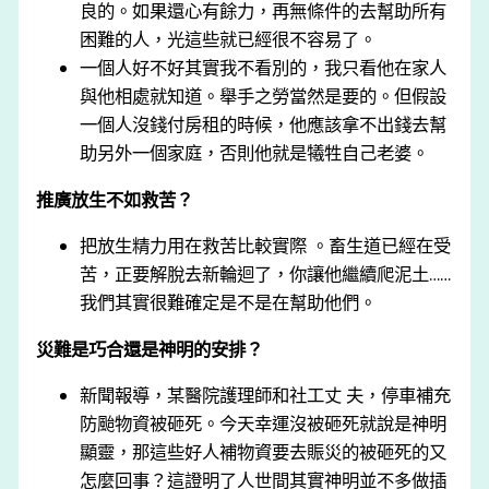
良的。如果還⼼有餘⼒，再無條件的去幫助所有
困難的⼈，光這些就已經很不容易了。
⼀個⼈好不好其實我不看別的，我只看他在家⼈
與他相處就知道。舉⼿之勞當然是要的。但假設
⼀個⼈沒錢付房租的時候，他應該拿不出錢去幫
助另外⼀個家庭，否則他就是犧牲⾃⼰老婆。
推廣放生不如救苦？
把放生精力用在救苦比較實際 。畜生道已經在受
苦，正要解脫去新輪迴了，你讓他繼續爬泥土……
我們其實很難確定是不是在幫助他們。
災難是巧合還是神明的安排？
新聞報導，某醫院護理師和社工丈 夫，停車補充
防颱物資被砸死。今天幸運沒被砸死就說是神明
顯靈，那這些好人補物資要去賑災的被砸死的又
怎麼回事？這證明了人世間其實神明並不多做插