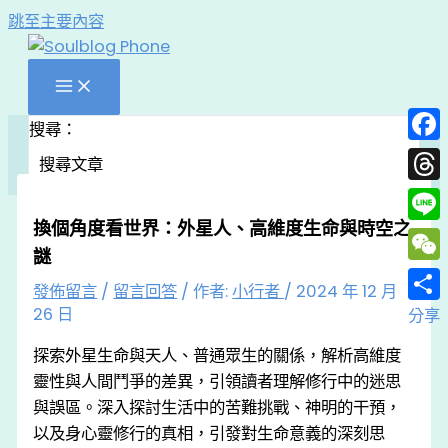
跳至主要內容
搜尋：
Face
Thre
換個角度看世界：外星人、高維度生命與時空之
Line
謎
WeC
發佈留言
/
留言回答
/ 作者:
小行者
/
2024 年 12 月
26 日
分享
探索外星生命與天人、普通眾生的關係，解析高維度
靈性與人間鬥爭的差異，引領讀者理解修行中的迷思
與誤區。深入探討生活中的苦難挑戰、神明的干預，
以及身心靈修行的真相，引發對生命意義的深刻思