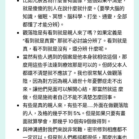
比如元辰宮為什麼會有圖像，這個如果不清楚，
就是傻傻的別人在說什麼就什麼。(要學大腦的
知識，催眠、冥想、腦科學、打坐、通靈，全部
都懂了才能分辨)。
觀落陰是有看到就是親人來了嗎？如果定義是
“看到就是真實” 那就不必討論分辨了。看到就是
真，看不到就是沒有，還分辨 什麼呢。
當然有些人遇到的個案是他本身就相信這個，那
麼用這些手法達到療效那是可以的。但師父本人
都還不清楚就不應該了。我也很常幫人做觀落
陰，因為對方因為親人過世十年憂鬱症走不出
來。讓他們見面可以解開心結，那當然就這 麼
做，但是施術者自己不能不清楚怎麼回事。
有些是真的親人來，有些不是……外面在做觀落陰
的人，及格的幾乎不到 5%。但是如果只要有畫
面就算學會，那幾乎 10個有9個做得到。
與神溝通對我們來說非常難，密宗修到相應都不
一定可以。但是別人們檻卻都很低，那麼出事也