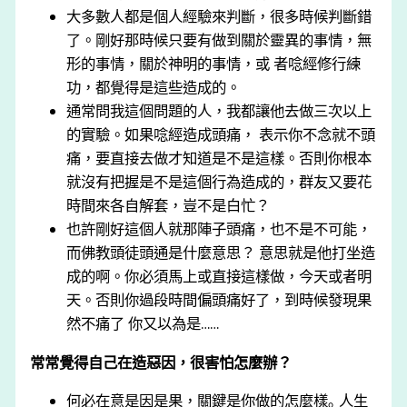
大多數人都是個人經驗來判斷，很多時候判斷錯
了。剛好那時候只要有做到關於靈異的事情，無
形的事情，關於神明的事情，或 者唸經修行練
功，都覺得是這些造成的。
通常問我這個問題的人，我都讓他去做三次以上
的實驗。如果唸經造成頭痛， 表示你不念就不頭
痛，要直接去做才知道是不是這樣。否則你根本
就沒有把握是不是這個行為造成的，群友又要花
時間來各自解套，豈不是白忙？
也許剛好這個人就那陣子頭痛，也不是不可能，
而佛教頭徒頭通是什麼意思？ 意思就是他打坐造
成的啊。你必須馬上或直接這樣做，今天或者明
天。否則你過段時間偏頭痛好了，到時候發現果
然不痛了 你又以為是……
常常覺得自己在造惡因，很害怕怎麼辦？
何必在意是因是果，關鍵是你做的怎麼樣｡ ⼈⽣