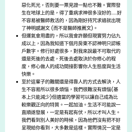
惡化死光，否則要一票見證一點也不難。實際發
生在地球上的是，得了重病求神很多沒好的……好
不容易被醫師救活的，因為剛好持咒求過就出現
了神明感謝文 (而不是醫師推薦文)。
但運氣會用盡的，所以我會許願但現實努力佔九
成以上，因為我知道下個月房東不認神明只認帳
戶數字。修行好處很多，對我來說最不可取代的
還是死後的去處，死後去處取決於你修心的程
度，修心做人的成功間接影響你人生態度與生活
快樂。
至於這輩子的難關還是得靠人的方式去解決，人
生不容易所以很多煩惱，我們很難沒有煩惱(基
本上只能減少)但適當的學習可以讓自己成為比
較樂觀正向的特質。一起加油。生活不可能說一
直順遂發展，一定是有起有伏，所以才叫人生。
我們看到別人美好的時候，因為他們沒有把不好
呈現給你看到，大多數是這樣。實際情況一定是