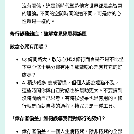
沒有關係，這是新時代塑造他方世界都是⾼智慧
的理論｡ 不同的空間時間流速不同，可是你的心
性還是一樣的。
修行疑難雜症：破解常見迷思與誤區
散念心咒有用嗎？
Q: 請問路⼤，散唸⼼咒以修⾏⽽⾔是不是不比坐
下專⼼修⼗幾分鐘有⽤？那散唸⼼咒有其它的好
處嗎？
A: 積少成多 養成習慣，但個⼈認為過猶不及，
這些時間你與⾃⼰對話也許幫助更⼤。不要搞到
沒時間給⾃⼰思考，有時候發呆也是有⽤的。修
⾏就是⾯對⾃我的過程，持咒只是⼀種⼯具｡
「倖存者偏差」如何誤導我們對修行的認知？
倖存者偏差。一個人生病持咒，除非持咒的全部