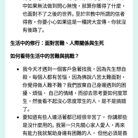
中如果無法做到問⼼無愧，就算你獲得了什麼，
也⾯對不了之後的世界｡ ⾄於宗教中所謂的信者
得救，你要⼩⼼如果這是⼀種誇⼤宣傳，你就沒
有後路了｡
生活中的修行：面對苦難、人際關係與生死
如何看待生活中的苦難與挑戰？
我今天才遇到⼀個客⼾急著找我，因為先⽣想⾃
殺，每個⼈都有苦惱，因為佛說八苦太難⾯對，
你覺得做⼈難不難？我們放棄⾃⼰⾝邊遇到的困
擾、煩惱、 ⾃⼰的情緒，⽽卻去思考要如何度眾
⽣，然後看不起沒⼼思度眾⽣的⼈，是不是搞錯
了｡
要知道有些⼈連活著都已經很辛苦了， 你講那些
是沒什麼⽤的｡ 我第⼀只先關⼼家⼈愛⼈，再來
有能⼒我就幫助⾝邊有困難的⼈， 但他必須是善