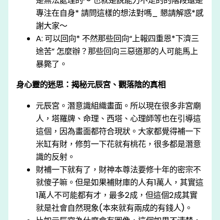
是無法處理的～ 也就是說能⼒不⾜的的階段還是
專注在⾃⾝* 請問這樣的想法對嗎_ 懇請解惑*感
謝⼤家～
A: 可以回向* 不然那些回向“上報四重恩*下濟三
途苦” 怎麼辦？那些回向三惡道那的⼈可能⾺上
暴斃了。
身心靈的迷思：揭秘元辰宮、觀落陰的真相
元辰宮。潛意識組織畫⾯。所以現在很多非宮廟
⼈，塔羅牌、命理、西塔、心理師等也在引導這
這個，因為畫面都符合現狀。大家都覺得補一下
米缸有財，修剪一下花就有桃花，很多都是潛意
識的反射。
財補一下就有了，財神本尊法要修十年的密宗不
就傻子嘛。但是如果補財庫的人有1萬人，其實這
1萬人不可能都有才，最多2成，但這個2成其實
就是社會自然現象(本來就有兩成的有錢人)。