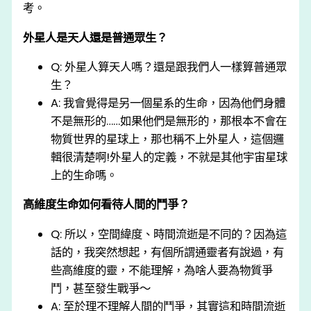
考。
外星人是天人還是普通眾生？
Q: 外星⼈算天⼈嗎？還是跟我們⼈⼀樣算普通眾
⽣？
A: 我會覺得是另⼀個星系的⽣命，因為他們⾝體
不是無形的……如果他們是無形的，那根本不會在
物質世界的星球上，那也稱不上外星⼈，這個邏
輯很清楚啊!外星⼈的定義，不就是其他宇宙星球
上的⽣命嗎。
高維度生命如何看待人間的鬥爭？
Q: 所以，空間緯度、時間流逝是不同的？因為這
話的，我突然想起，有個所謂通靈者有說過，有
些⾼維度的靈，不能理解，為啥⼈要為物質爭
⾾，甚⾄發⽣戰爭～
A: ⾄於理不理解⼈間的⾾爭，其實這和時間流逝