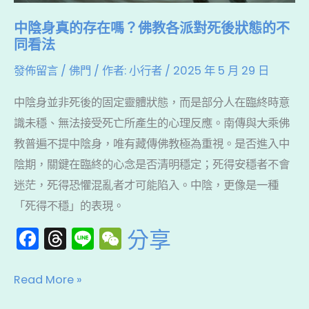
佛
中陰身真的存在嗎？佛教各派對死後狀態的不
教
同看法
各
發佈留言
/
佛門
/ 作者:
小行者
/
2025 年 5 月 29 日
派
對
中陰身並非死後的固定靈體狀態，而是部分人在臨終時意
死
識未穩、無法接受死亡所產生的心理反應。南傳與大乘佛
後
教普遍不提中陰身，唯有藏傳佛教極為重視。是否進入中
狀
陰期，關鍵在臨終的心念是否清明穩定；死得安穩者不會
態
迷茫，死得恐懼混亂者才可能陷入。中陰，更像是一種
的
「死得不穩」的表現。
不
F
T
Li
W
分享
同
a
hr
n
e
看
c
e
e
C
法
Read More »
e
a
h