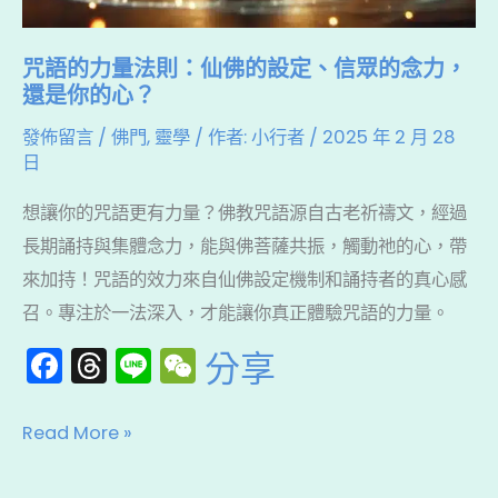
眾
的
咒語的力量法則：仙佛的設定、信眾的念力，
念
還是你的心？
力，
發佈留言
/
佛門
,
靈學
/ 作者:
小行者
/
2025 年 2 月 28
還
日
是
想讓你的咒語更有力量？佛教咒語源自古老祈禱文，經過
你
長期誦持與集體念力，能與佛菩薩共振，觸動祂的心，帶
的
來加持！咒語的效力來自仙佛設定機制和誦持者的真心感
心？
召。專注於一法深入，才能讓你真正體驗咒語的力量。
F
T
Li
W
分享
a
hr
n
e
c
e
e
C
Read More »
e
a
h