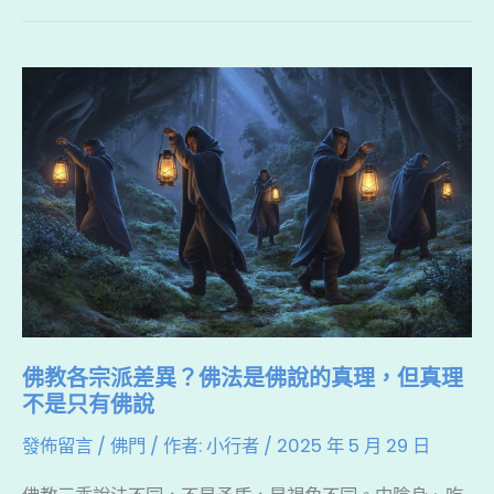
b
d
a
o
s
t
佛
o
教
k
各
宗
派
差
異？
佛
法
佛教各宗派差異？佛法是佛說的真理，但真理
是
不是只有佛說
佛
發佈留言
/
佛門
/ 作者:
小行者
/
2025 年 5 月 29 日
說
的