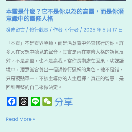
你
本靈是什麼？它不是你以為的高靈，而是你潛
以
意識中的靈修人格
為
發佈留言
/
修行觀念
/ 作者:
小行者
/
2025 年 5 月 17 日
的
高
「本靈」不是靈界導師，而是潛意識中熱衷修行的你。許
靈，
多人在冥想中聽見的聲音，其實是內在靈修人格的語氣反
而
射，不是高靈，也不是高我。當你長期處在因果、功課語
是
境中，潛意識會養出一個講修行邏輯的角色。祂不是錯，
你
只是觀點單一，不該主導你的人生選擇。真正的智慧，是
潛
回到完整的自己來做決定。
意
F
T
Li
W
分享
識
a
hr
n
e
中
c
e
e
C
Read More »
的
e
a
h
靈