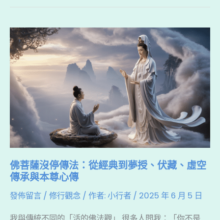
b
d
a
護
身
o
s
t
佛
嗎？
o
菩
k
薩
沒
停
傳
法：
從
經
佛菩薩沒停傳法：從經典到夢授、伏藏、虛空
典
傳承與本尊心傳
到
發佈留言
/
修行觀念
/ 作者:
小行者
/
2025 年 6 月 5 日
夢
授、
我與傳統不同的「活的佛法觀」 很多人問我：「你不是