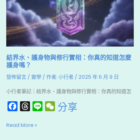
護
身
物
與
修
行
結界水、護身物與修行實相：你真的知道怎麼
實
護身嗎？
相：
發佈留言
/
靈學
/ 作者:
小行者
/
2025 年 6 月 9 日
你
真
小行者筆記｜結界水、護身物與修行實相：你真的知道怎
的
F
T
Li
W
分享
知
a
hr
n
e
道
c
e
e
C
怎
Read More »
e
a
h
麼