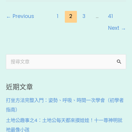
b
d
a
o
s
t
←
Previous
1
2
3
...
41
o
k
Next
→
搜
尋
關
近期文章
鍵
打坐方法完整入門：姿勢、呼吸、時間一次學會（初學者
字
指南）
:
土地公趣事之4：土地公每天都來摸娃娃！十一尊神明就
祂最像小孩