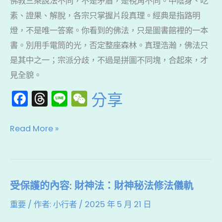
佛教三乘說法不同，不是矛盾，是視角不同。中陰身、吃
真
素、證果、解脫，各宗只掌握片段真理。經典是指路明
理，
燈，不是唯一答案。你看到的佛法，只是圖書館裡的一本
但
書。別用手電筒的光，否定整座森林。真理浩瀚，佛法只
真
是其中之一；宗派分歧，不過是拼圖不同塊，合起來，才
理
見全貌。
不
F
T
Li
W
分享
是
a
hr
n
e
只
c
e
e
C
有
Read More »
e
a
h
佛
b
d
a
說
o
s
t
受保護的內容: 財神法：財神秘法修法儀軌
受
o
保
k
重要
/ 作者:
小行者
/
2025 年 5 月 21 日
護