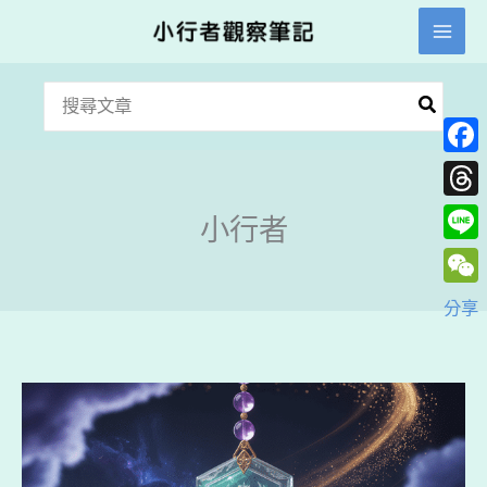
跳
至
主
搜
要
尋：
內
Face
容
Thre
小行者
Line
WeC
分享
結
界
水、