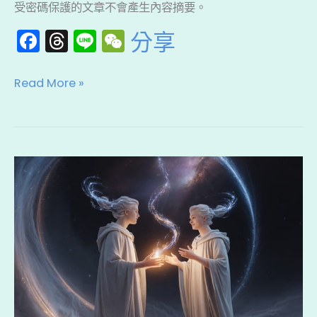
受密碼保護的文章不會產生內容摘要。
的
F
T
Li
W
內
分享
a
hr
n
e
容:
財
c
e
e
C
Read More »
神
e
a
h
法：
b
d
a
財
o
s
t
神
本
o
秘
靈
k
法
是
修
什
法
麼？
儀
它
軌
不
是