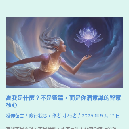
b
d
a
修
o
s
t
人
高
o
格
我
k
是
什
麼？
不
是
靈
體，
高我是什麼？不是靈體，而是你潛意識的智慧
而
核心
是
發佈留言
/
修行觀念
/ 作者:
小行者
/
2025 年 5 月 17 日
你
潛