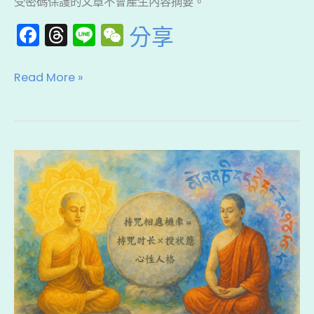
受密碼保護的文章不會產生內容摘要。
內
F
T
Li
W
分享
容:
a
hr
n
e
不
c
e
e
C
動
Read More »
e
a
h
明
b
d
a
王
法
o
s
t
專
【長
o
修
咒
k
儀
與
軌
短
（完
咒
整
的
版）
差
別？】