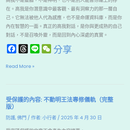
高我不是靈體，不是神明，也不是別人能替你連上的存
意
在。高我是你潛意識中最客觀、最有洞察力的那一層自
識
己。它無法被他人代為感應，也不是命運資料庫，而是你
的
內在智慧的一面。真正的高我對話，是你與更成熟的自己
智
對話，不是召喚外靈，而是回到內心深處的真實。
慧
F
T
Li
W
分享
核
a
hr
n
e
心
c
e
e
C
Read More »
e
a
h
b
d
a
o
s
t
受保護的內容: 不動明王法專修儀軌（完整
受
o
版）
保
k
護
防護
,
佛門
/ 作者:
小行者
/
2025 年 4 月 30 日
的