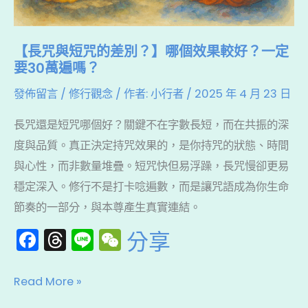
哪
個
【長咒與短咒的差別？】哪個效果較好？一定
效
要30萬遍嗎？
果
發佈留言
/
修行觀念
/ 作者:
小行者
/
2025 年 4 月 23 日
較
好？
長咒還是短咒哪個好？關鍵不在字數長短，而在共振的深
一
度與品質。真正決定持咒效果的，是你持咒的狀態、時間
定
與心性，而非數量堆疊。短咒快但易浮躁，長咒慢卻更易
要
穩定深入。修行不是打卡唸遍數，而是讓咒語成為你生命
30
節奏的一部分，與本尊產生真實連結。
萬
F
T
Li
W
分享
遍
a
hr
n
e
嗎？
c
e
e
C
Read More »
e
a
h