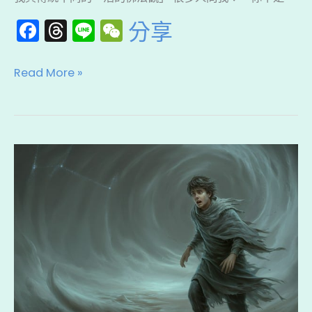
伏
F
T
Li
W
分享
藏、
a
hr
n
e
虛
c
e
e
C
空
Read More »
e
a
h
傳
b
d
a
承
與
o
s
t
中
本
o
陰
尊
k
身
心
真
傳
的
存
在
嗎？