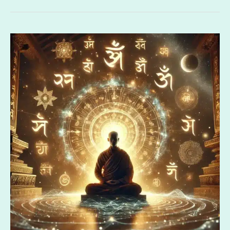
b
d
a
o
s
t
咒
o
語
k
的
力
量
法
則：
仙
佛
的
設
定、
信