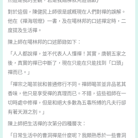
然這是我的主觀，若是我錯解就先道個歉)
對於這個，陳健民上師很是感概現在人們對禪的誤解。
他在《禪海塔燈》一書，及在噶林邦的口述禪定時，二
度提及生活禪。
陳上師在噶林邦的口述節錄如下：
「人人都說禪，並不代表人人懂禪！其實，唐朝五家之
後，真實的禪已中斷了，現在只能在只能找到「口頭」
禪而已。」
「禪宗之喝茶就和普通修行不同。禪師喝茶並非品茗其
香味，他只是享受禪的真理而已。不錯，這些祖師在一
切時處中修禪，但是和絕大多數為五毒所縛的凡夫行卻
有著天淵之別。」
陳上師把生活禪的次第分四種層次：
「日常生活中的曹洞禪是什麼呢？我頗熟悉於一些曹洞