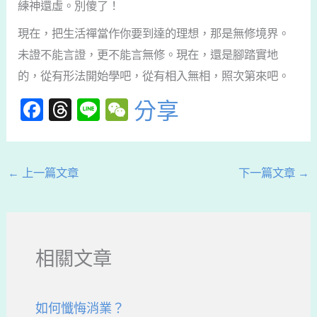
練神還虛。別傻了！
現在，把生活禪當作你要到達的理想，那是無修境界。
未證不能言證，更不能言無修。現在，還是腳踏實地
的，從有形法開始學吧，從有相入無相，照次第來吧。
F
T
Li
W
分享
a
hr
n
e
c
e
e
C
e
a
h
←
上一篇文章
下一篇文章
→
b
d
a
o
s
t
o
相關文章
k
如何懺悔消業？