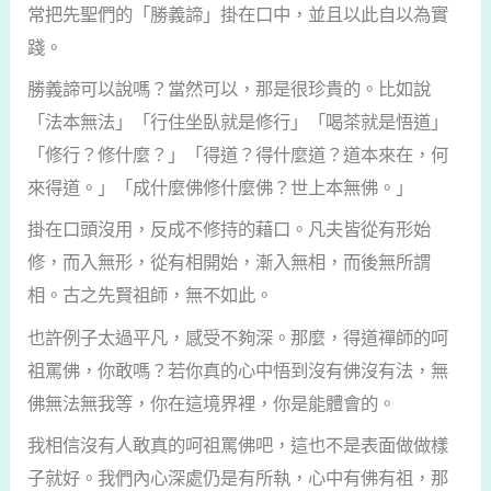
常把先聖們的「勝義諦」掛在口中，並且以此自以為實
踐。
勝義諦可以說嗎？當然可以，那是很珍貴的。比如說
「法本無法」「行住坐臥就是修行」「喝茶就是悟道」
「修行？修什麼？」「得道？得什麼道？道本來在，何
來得道。」「成什麼佛修什麼佛？世上本無佛。」
掛在口頭沒用，反成不修持的藉口。凡夫皆從有形始
修，而入無形，從有相開始，漸入無相，而後無所謂
相。古之先賢祖師，無不如此。
也許例子太過平凡，感受不夠深。那麼，得道禪師的呵
祖罵佛，你敢嗎？若你真的心中悟到沒有佛沒有法，無
佛無法無我等，你在這境界裡，你是能體會的。
我相信沒有人敢真的呵祖罵佛吧，這也不是表面做做樣
子就好。我們內心深處仍是有所執，心中有佛有祖，那