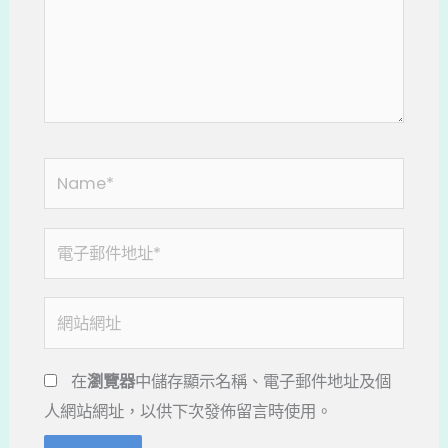
入
內
容...
Name*
電
子
郵
網
件
站
地
網
在
瀏覽器
中儲存顯示名稱、電子郵件地址及個
址
址
人網站網址，以供下次發佈留言時使用。
*