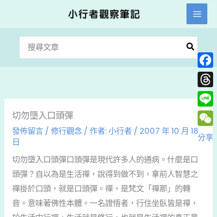
跳
至
主
搜
要
尋：
內
Face
容
Thre
Line
切勿墮入口頭彈
發佈留言
/
修行觀念
/ 作者:
小行者
/
2007 年 10 月 18
WeC
分享
日
切勿墮入口頭彈口頭彈是現代許多人的通病。什麼是口
頭彈？自以為是生活禪，說得到做不到，拿前人智慧之
禪掛於口頭，就是口頭彈。禪，是梵文「禪那」的轉
音。意味著佛性本體。一名證悟者，行住坐臥皆是禪，