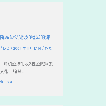
]降頭蠱法術及3種蠱的煉
/
防護
/
2007 年 11 月 17 日
/ 作者:
】降頭蠱法術及3種蠱的煉製
咒術，追其...
More »