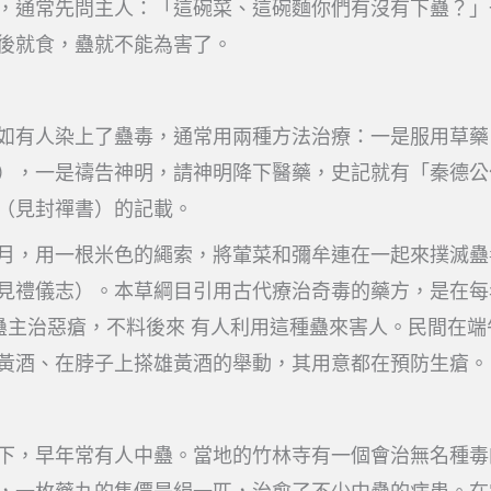
，通常先問主人：「這碗菜、這碗麵你們有沒有下蠱？」
後就食，蠱就不能為害了。
如有人染上了蠱毒，通常用兩種方法治療：一是服用草藥
），一是禱告神明，請神明降下醫藥，史記就有「秦德公
（見封禪書）的記載。
月，用一根米色的繩索，將葷菜和彌牟連在一起來撲滅蠱
見禮儀志）。本草綱目引用古代療治奇毒的藥方，是在每
蠱主治惡瘡，不料後來 有人利用這種蠱來害人。民間在端
黃酒、在脖子上搽雄黃酒的舉動，其用意都在預防生瘡。
下，早年常有人中蠱。當地的竹林寺有一個會治無名種毒