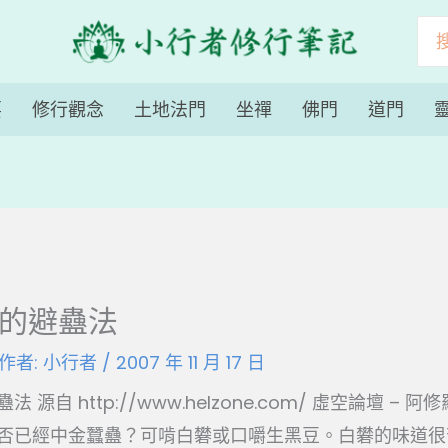
搜
尋
要
修行觀念
土地法門
坐禪
佛門
道門
說的避蠱法
 作者:
小行者
/
2007 年 11 月 17 日
源自 http://www.helzone.com/ 虛空論壇 – 
否已經中金蠶蠱？可啃白礬或口嚼生黑豆。白礬的味道很