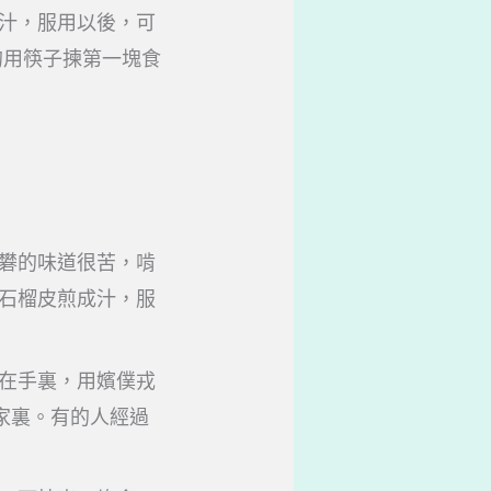
汁，服用以後，可
的用筷子揀第一塊食
礬的味道很苦，啃
石榴皮煎成汁，服
在手裏，用嬪僕戎
家裏。有的人經過