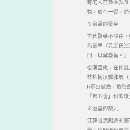
有的人在蠱區就食
物，放在一邊，然
※治蠱的藥草
古代醫藥不發達，
為嘉草（見庶氏注
門，以禦蠱菑。」
後漢書說：在仲夏
枝桃樹以驅邪氣（
h毒虫做蠱，這種
「聚五毒」和飲雄
※治蠱的藥丸
江蘇省溧陽縣的鄉