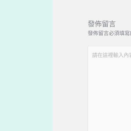
發佈留言
發佈留言必須填寫
請
在
這
裡
輸
入
內
容...