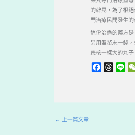
藥丸專門治療蠱毒
的韓晃，為了根絕
門治療民間發生的
這份治蠱的藥方是
另用盤蝥末一錢，
棗核一樣大的丸子
F
T
Li
a
hr
n
c
e
e
e
a
b
d
o
s
←
上一篇文章
o
k