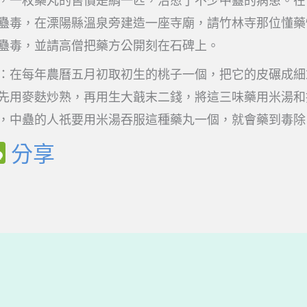
，一枚藥丸的售價是絹一匹，治愈了不少中蠱的病患。在
蠱毒，在溧陽縣溫泉旁建造一座寺廟，請竹林寺那位懂藥
蠱毒，並請高僧把藥方公開刻在石碑上。
：在每年農曆五月初取初生的桃子一個，把它的皮碾成細
先用麥麩炒熟，再用生大蕺末二錢，將這三味藥用米湯和
，中蠱的人祇要用米湯吞服這種藥丸一個，就會藥到毒除
W
分享
e
C
h
a
t