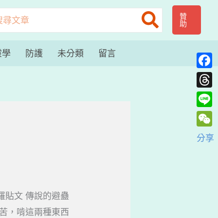
贊
助
：
靈學
防護
未分類
留言
Face
Thre
Line
WeC
分享
阿修羅貼文 傳說的避蠱
苦，啃這兩種東西