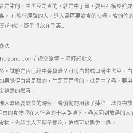
礬是甜的，生黑豆是香的，就是中了蠱，要用石榴皮煎成
毒。 有旅行經驗的人，進入蠱區要飲食的時候，會偷偷
戎H後，隨手將放在手裏...
蠱法
w.helzone.com/ 虛空論壇 – 阿修羅貼文
多。試驗是否已經中金蠶蠱？可啃白礬或口嚼生黑豆。白
如果覺得白礬是甜的，生黑豆是香的，就是中了蠱，要用
金蠶蠱的蠱毒。
進入蠱區要飲食的時候，會偷偷的用筷子揀第一塊食物放
手裏的食物埋在人行道的十字路地下，蠱就回到放蠱的人
食物，先請主人下筷子揀吃，這樣可以避免中蠱。