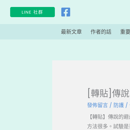
跳
LINE 社群
至
主
最新文章
作者的話
重
要
內
容
[轉貼]傳
發佈留言
/
防護
/
【轉貼】傳說的避蠱法 
方法很多。試驗是