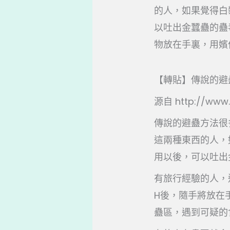
的人，如果覺得白
以吐出金蠶蠱的蠱
物放在手裏，用嬪僕
【轉貼】傳說的避
源自 http://ww
傳說的避蠱方法很
這兩種東西的人，
用以後，可以吐出
有旅行經驗的人，
H後，隨手將放在
蠱區，遇到可疑的