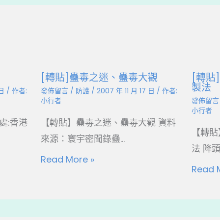
[轉貼]蠱毒之迷、蠱毒大觀
[轉貼
製法
 日
/ 作者:
發佈留言
/
防護
/
2007 年 11 月 17 日
/ 作者:
小行者
發佈留言
小行者
處:香港
【轉貼】蠱毒之迷、蠱毒大觀 資料
【轉貼
來源：寰宇密聞錄蠱...
法 降頭
Read More »
Read 