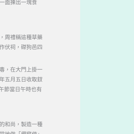
一面揀出一塊食
，周禮稱這種草藥
作伏祠，磔狗邑四
毒，在大門上掛一
年五月五日收取釵
午節當日午時也有
的和尚，製造一種