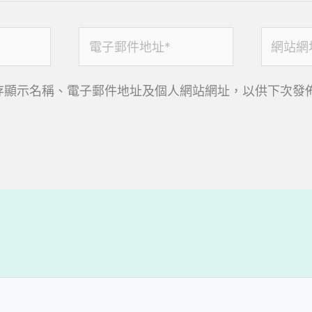
電
網
子
站
郵
網
存顯示名稱、電子郵件地址及個人網站網址，以供下次發
件
址
地
址
*