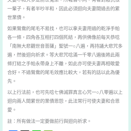
一輩子，有者半吵半和，因此必須迴向夫妻間過去的累
世業債。
如果鴛鴦的尾毛不易找，也可以拿夫妻用過的乾淨手帕
各一條，四角各互相打四個死結，再供佛像前每天恭唸
「南無大悲觀世音菩薩」聖號一○八遍，再持誦大悲咒多
遍，然後迴向祈求。等大悲咒唸滿一千零八遍後將此兩
條打結之手帕永帶身上不離，如此亦可使夫妻再相敬愛
合好。不過鴛鴦的尾毛效應比較大，若有的話以此為優
先。
以上行法前，也可先唸七佛滅罪真言心咒一○八零遍以上
迴向兩人間累世的業債恩怨，此法常行可使夫妻和合恩
愛。
註：所有做法一定要做前行與迴向祈求。