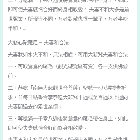
三、等唸滿一千零八遍後將鴛鴦的尾毛帶在身上，如此
即可使夫妻感情合好而終身相敬愛。 夫妻不和大多是前
世冤業，所報皆不同，有者對敵仇恨一輩子，有者半吵
半和，...
大悲心陀羅尼 – 夫妻和合法
夫妻狀如水火不和、無法相處，可用大悲咒夫妻和合法
一、可取鴛鴦的尾毛（觀光遊覽區有賣）各一支供佛像
前。
二、恭唸「南無大悲觀世音菩薩」聖號一○八遍禱告祈
求，並每日點香合掌恭唸大悲咒十遍或至百遍以上迴向
夫妻間過去的累世業債。
三、等唸滿一千零八遍後將鴛鴦的尾毛帶在身上，如此
即可使夫妻感情合好而終身相敬愛。
夫妻不和大多是前世冤業，所報皆不同，有者對敵仇恨