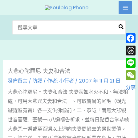
跳
至
主
搜
要
尋：
內
Face
容
Thre
大悲心陀羅尼 夫妻和合法
Line
發佈留言
/
防護
/ 作者:
小行者
/
2007 年 11 月 21 日
WeC
分享
大悲心陀羅尼 - 夫妻和合法 夫妻狀如水火不和、無法相
處，可用大悲咒夫妻和合法一、可取鴛鴦的尾毛（觀光
遊覽區有賣）各一支供佛像前。二、恭唸「南無大悲觀
世音菩薩」聖號一○八遍禱告祈求，並每日點香合掌恭唸
大悲咒十遍或至百遍以上迴向夫妻間過去的累世業債。