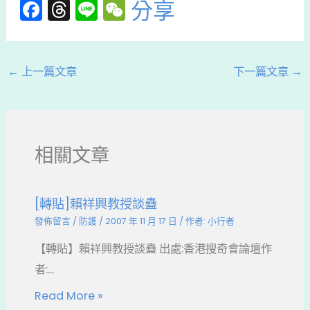
F
T
Li
W
分享
a
hr
n
e
c
e
e
C
e
a
h
←
上一篇文章
下一篇文章
→
b
d
a
o
s
t
o
相關文章
k
[轉貼]賴祥興教授談蠱
發佈留言
/
防護
/
2007 年 11 月 17 日
/ 作者:
小行者
【轉貼】賴祥興教授談蠱 出處:香港搜奇會論壇作
者:...
Read More »