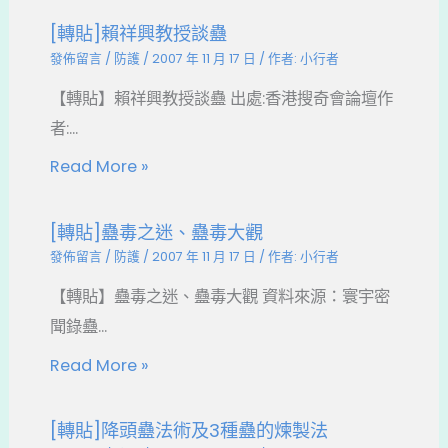
[轉貼]賴祥興教授談蠱
發佈留言
/
防護
/
2007 年 11 月 17 日
/ 作者:
小行者
【轉貼】賴祥興教授談蠱 出處:香港搜奇會論壇作
者:...
Read More »
[轉貼]蠱毒之迷、蠱毒大觀
發佈留言
/
防護
/
2007 年 11 月 17 日
/ 作者:
小行者
【轉貼】蠱毒之迷、蠱毒大觀 資料來源：寰宇密
聞錄蠱...
Read More »
[轉貼]降頭蠱法術及3種蠱的煉製法