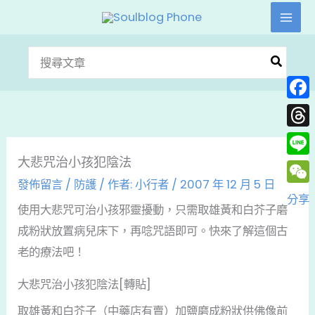
跳
至
主
搜
要
尋：
內
Face
容
Thre
大悲咒治小孩犯陰法
Line
發佈留言
/
防護
/ 作者:
小行者
/
2007 年 12 月 5 日
WeC
分享
使用大悲咒可治小孩邪靈擾動，只需取雄黃和白芥子磨
成粉狀放置病兒床下，再唸咒語即可。快來了解這個古
老的療法吧！
大悲咒治小孩犯陰法[轉貼]
取雄黃和白芥子（中藥店有賣）加鹽磨成粉狀供佛像前