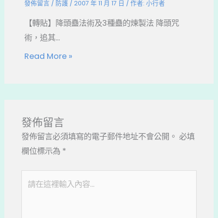
發佈留言
/
防護
/
2007 年 11 月 17 日
/ 作者:
小行者
【轉貼】降頭蠱法術及3種蠱的煉製法 降頭咒
術，追其...
Read More »
發佈留言
發佈留言必須填寫的電子郵件地址不會公開。
必填
欄位標示為
*
請
在
這