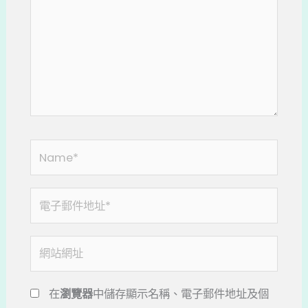
裡
輸
入
內
容...
Name*
電
子
郵
網
件
站
地
網
在
瀏覽器
中儲存顯示名稱、電子郵件地址及個
址
址