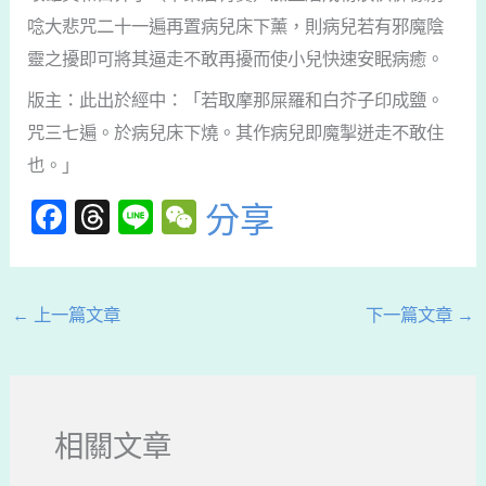
唸大悲咒二十一遍再置病兒床下薰，則病兒若有邪魔陰
靈之擾即可將其逼走不敢再擾而使小兒快速安眠病癒。
版主：此出於經中：「若取摩那屎羅和白芥子印成鹽。
咒三七遍。於病兒床下燒。其作病兒即魔掣迸走不敢住
也。」
F
T
Li
W
分享
a
hr
n
e
c
e
e
C
e
a
h
←
上一篇文章
下一篇文章
→
b
d
a
o
s
t
o
相關文章
k