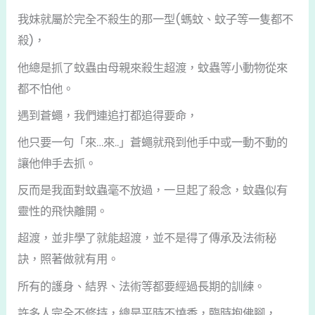
我妹就屬於完全不殺生的那一型(螞蚊、蚊子等一隻都不
殺)，
他總是抓了蚊蟲由母親來殺生超渡，蚊蟲等小動物從來
都不怕他。
遇到蒼蠅，我們連追打都追得要命，
他只要一句「來…來..」蒼蠅就飛到他手中或一動不動的
讓他伸手去抓。
反而是我面對蚊蟲毫不放過，一旦起了殺念，蚊蟲似有
靈性的飛快離開。
超渡，並非學了就能超渡，並不是得了傳承及法術秘
訣，照著做就有用。
所有的護身、結界、法術等都要經過長期的訓練。
許多人完全不修持，總是平時不燒香，臨時抱佛腳，