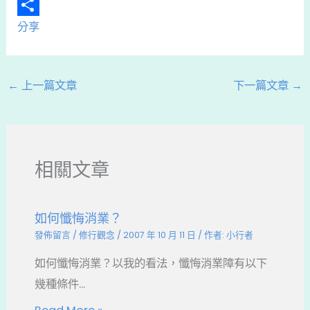
e
r
i
W
b
e
n
e
分享
o
a
e
C
o
d
h
←
上一篇文章
下一篇文章
→
k
s
a
t
相關文章
如何懺悔消業？
發佈留言
/
修行觀念
/
2007 年 10 月 11 日
/ 作者:
小行者
如何懺悔消業？以我的看法，懺悔消業障有以下
幾種條件...