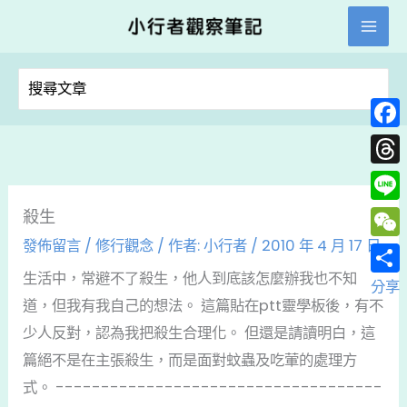
跳
至
主
搜
要
尋：
內
Face
容
Thre
Line
殺生
發佈留言
/
修行觀念
/ 作者:
小行者
/
2010 年 4 月 17 日
WeC
生活中，常避不了殺生，他人到底該怎麼辦我也不知
分享
道，但我有我自己的想法。 這篇貼在ptt靈學板後，有不
少人反對，認為我把殺生合理化。 但還是請讀明白，這
篇絕不是在主張殺生，而是面對蚊蟲及吃葷的處理方
式。 ------------------------------------