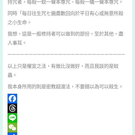
持咒者，每殺一蚊一聲本尊咒、每殺一蟻一聲本尊咒。
同時「每日往生咒七遍盡數回向於平日有心或無意所殺
之小生命。
我想，這是一般修持者可以做到的部份，至於其他，盡
人事耳。
———————————————————————————–
以上只是權宜之法，有做比沒做好，而且我談的是蚊
蟲。
我本身所用的則是密教超渡法，不要錯以為可以殺生。
F
a
T
c
h
L