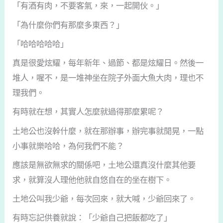
「有酒有肉，不要客氣，來，一起開伙。」
「為什麼你們有那麼多東西？」
「哈哈哈哈哈」
真是很愛炫耀，每年新年、過節、都是炫耀日。然後一
堆人，喔不，是一堆神坐在院子外面大魚大肉，理也不
理我們。
有時就在想，其實人怎麼就過得那麼累呢？
土地公也沒幹什麼，就在那辦事，辦完事就閒晃，一點
小事就樂哈哈，為何我們不能？
應該是無欲無求的關係吧，土地公還真沒什麼其他要
求，就算沒人理他他就自悠自在的坐在樹下。
土地公叫我少爺，每次回來，就大喊，少爺回來了。
有時忘記供養就說：「少爺自己把飯都吃了」