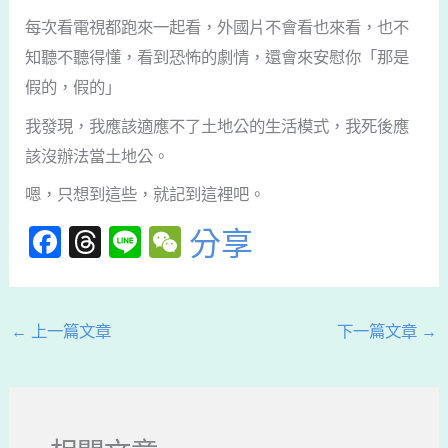
每次看電視都跑來一起看，外國片不會看也來看，也不
知聽不聽得懂，看到恐怖的劇情，還會來安慰你「那是
假的，假的」
我發現，我應該適應不了土地公的生活模式，我死後應
該沒辦法當土地公。
嗯，只想到這些，就記到這裡吧。
F
T
Li
W
分享
a
hr
n
e
c
e
e
C
e
a
h
←
上一篇文章
下一篇文章
→
b
d
a
o
s
t
o