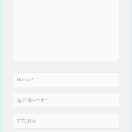
這
裡
輸
入
內
容...
Name*
電
子
郵
網
件
站