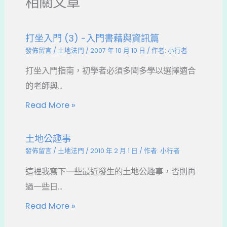
相關文章
k
打坐入門 (3) -入門書藉與資訊篇
發佈留言
/
土地法門
/
2007 年 10 月 10 日
/ 作者:
小行者
打坐入門指南，初學者必須多聞多學以選擇適合
的老師與...
Read More »
土地公趣事
發佈留言
/
土地法門
/
2010 年 2 月 1 日
/ 作者:
小行者
這裡我寫下一些最近發生的土地公趣事，否則再
過一些日...
Read More »