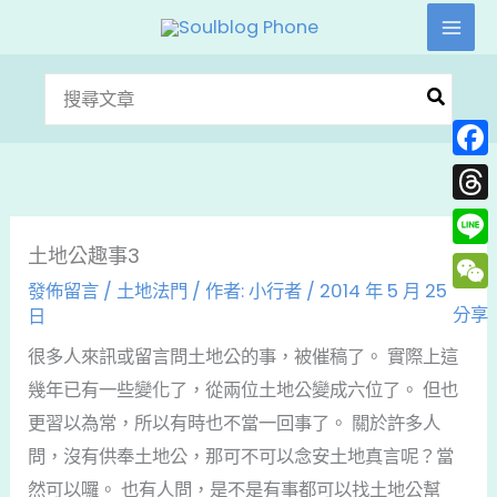
跳
至
主
搜
要
尋：
內
Face
容
Thre
土地公趣事3
Line
發佈留言
/
土地法門
/ 作者:
小行者
/
2014 年 5 月 25
WeC
分享
日
很多人來訊或留言問土地公的事，被催稿了。 實際上這
幾年已有一些變化了，從兩位土地公變成六位了。 但也
更習以為常，所以有時也不當一回事了。 關於許多人
問，沒有供奉土地公，那可不可以念安土地真言呢？當
然可以囉。 也有人問，是不是有事都可以找土地公幫