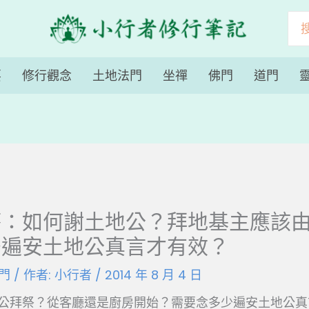
搜
尋
要
修行觀念
土地法門
坐禪
佛門
道門
答：如何謝土地公？拜地基主應該
少遍安土地公真言才有效？
門
/ 作者:
小行者
/
2014 年 8 月 4 日
公拜祭？從客廳還是廚房開始？需要念多少遍安土地公真