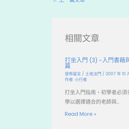
o
k
相關文章
打坐入門 (3) -入門書藉
篇
發佈留言
/
土地法門
/
2007 年 10 
作者:
小行者
打坐入門指南，初學者必須
學以選擇適合的老師與...
Read More »