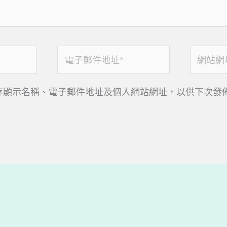
電
網
子
站
郵
網
存顯示名稱、電子郵件地址及個人網站網址，以供下次發
件
址
地
址
*