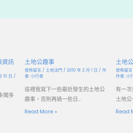
與資訊
土地公趣事
土地公
發佈留言
/
土地法門
/
2010 年 2 月 1 日
/ 作
發佈留言
月 10 日
/
者:
小行者
作者:
小
這裡我寫下一些最近發生的土地公
有一次
多聞多
趣事，否則再過一些日...
土地公一
Read More »
Read 