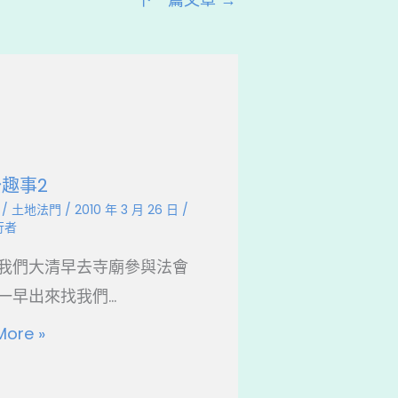
趣事2
/
土地法門
/
2010 年 3 月 26 日
/
行者
我們大清早去寺廟參與法會
早出來找我們...
More »