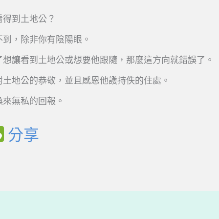
看得到土地公？
不到，除非你有陰陽眼。
了想讓看到土地公或想要他跟隨，那麼這方向就錯誤了。
對土地公的恭敬，並且感恩他護持佚的住處。
換來無私的回報。
W
分享
e
C
h
a
t