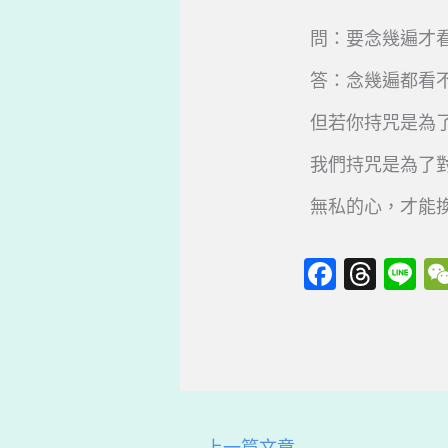
問：要念幾遍才
答：念幾遍都看
但若你持咒是為
我們持咒是為了
無私的心，才能
F
T
Li
a
hr
n
c
e
e
e
a
b
d
o
s
←
上一篇文章