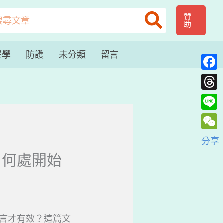
贊
助
：
靈學
防護
未分類
留言
Face
Thre
Line
WeC
分享
由何處開始
言才有效？這篇文