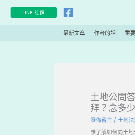
跳
LINE 社群
至
主
最新文章
作者的話
重
要
內
容
土地公問
拜？念多
發佈留言
/
土地法
想了解如何向土地