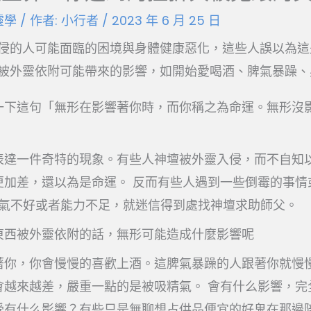
靈學
/ 作者:
小行者
/
2023 年 6 月 25 日
侵的人可能面臨的困境與身體健康惡化，這些人誤以為這
被外靈依附可能帶來的影響，如開始愛喝酒、脾氣暴躁、
一下這句「無形在影響著你時，而你稱之為命運。無形沒
表達一件奇特的現象。有些人神壇被外靈入侵，而不自知
更加差，還以為是命運。 反而有些人遇到一些倒霉的事情
運氣不好或者能力不足，就迷信得到處找神壇求助師父。
東西被外靈依附的話，無形可能造成什麼影響呢
著你，你會慢慢的喜歡上酒。這脾氣暴躁的人跟著你就慢
會越來越差，嚴重一點的是被吸精氣。 會有什么影響，完
受有什么影響？有些只是無聊想占供品便宜的好鬼在那邊