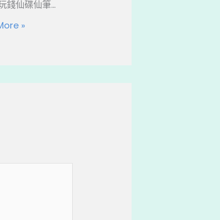
錢仙碟仙筆...
More »