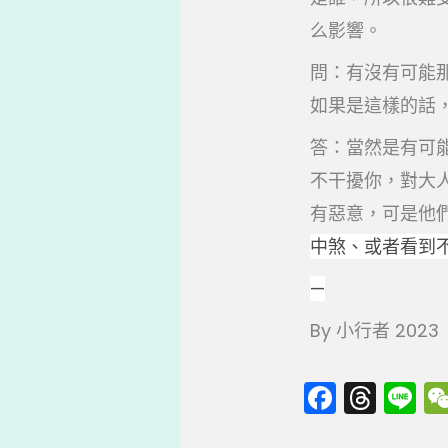
么影響。
問：有沒有可能
如果是這樣的話
答：當然是有可
不干擾你，對大
有惡意，可是他
中煞、或者看到
—
By 小行者 2023
F
T
Li
a
hr
n