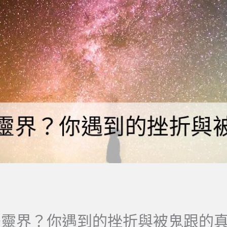
是靈界？你遇到的挫折與被鬼跟的