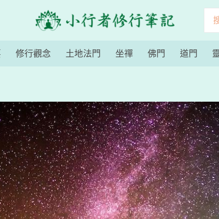
搜
尋
要
修行觀念
土地法門
坐禪
佛門
道門