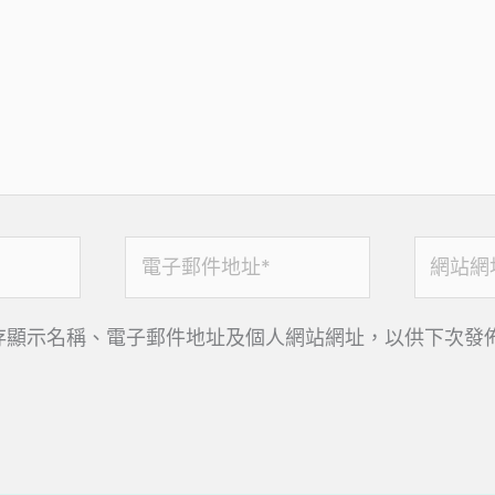
電
網
子
站
郵
網
存顯示名稱、電子郵件地址及個人網站網址，以供下次發
件
址
地
址
*