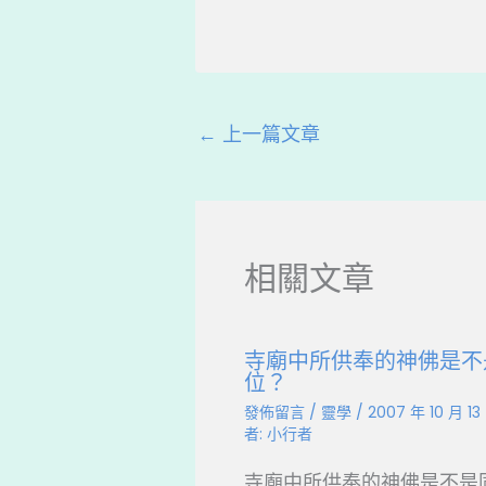
c
e
e
e
a
b
d
o
s
←
上一篇文章
o
k
相關文章
寺廟中所供奉的神佛是不
位？
發佈留言
/
靈學
/
2007 年 10 月 1
者:
小行者
寺廟中所供奉的神佛是不是