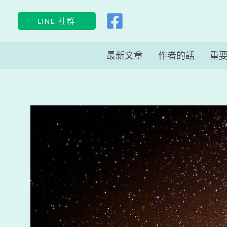
跳
LINE 社群
至
主
最新文章
作者的話
重
要
內
容