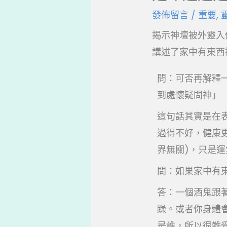
發佈留言
/
重要
,
揭示神壇被外靈入
講述了家中有東西
問：可否再解釋
到處懷疑問神」
這句話其實是在
過得不好，健康
界無關)，只是
問：如果家中有
答：一個酒鬼跟
躁。或者你身體
是誰，所以很難