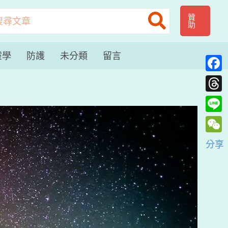
贊
助
：
靈學
防護
未分類
留言
Face
Thre
Line
WeC
分享