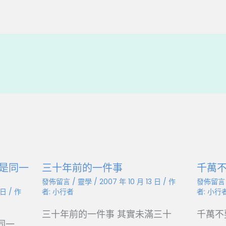
C
h
a
t
是同一
三十年前的一件事
千萬
發佈留言
/
靈學
/
2007 年 10 月 13 日
/ 作
發佈留言
3 日
/ 作
者:
小行者
者:
小行
三十年前的一件事 其實未滿三十
千萬不
同一