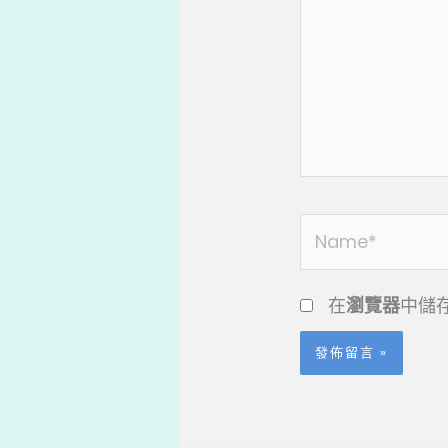
輸
入
內
容...
Name*
在
瀏覽器
中儲