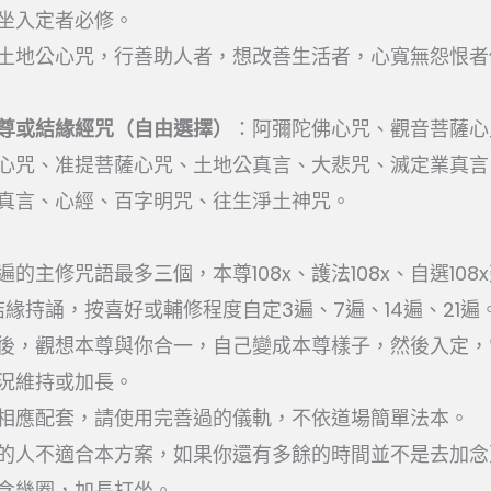
坐入定者必修。
土地公心咒，行善助人者，想改善生活者，心寬無怨恨者
尊或結緣經咒（自由選擇）
：阿彌陀佛心咒、觀音菩薩心
心咒、准提菩薩心咒、土地公真言、大悲咒、滅定業真言
真言、心經、百字明咒、往生淨土神咒。
8遍的主修咒語最多三個，本尊108x、護法108x、自選10
緣持誦，按喜好或輔修程度自定3遍、7遍、14遍、21遍
後，觀想本尊與你合一，自己變成本尊樣子，然後入定，常
況維持或加長。
相應配套，請使用完善過的儀軌，不依道場簡單法本。
的人不適合本方案，如果你還有多餘的時間並不是去加念
念幾圈，加長打坐。