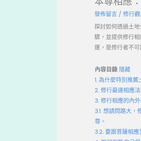
本尊相應
發佈留言
/
修行觀
探討如何透過土地
驟，並提供修行相
運，是修行者不可
內容目錄
隱藏
1.
為什麼特別推薦
2.
修行最速相應法
3.
修行相應的內外
3.1.
想請問路大，
尊。
3.2.
要跟菩薩相應