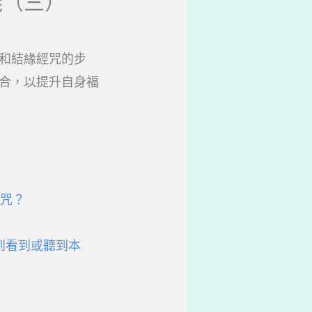
義（三）
和結緣經咒的步
合，以提升自身福
經咒？
到看到或聽到本