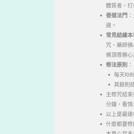
體質者，打
善道法門
：
速。
常見結緣本
咒、藥師佛
佛頂尊勝心
修法原則
：
每天10
其餘則結
主修咒結束
分鐘，看情
以上是最速
什麼都要修
本尊心咒多