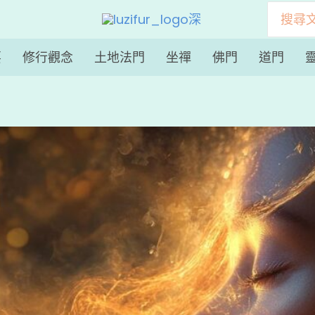
搜
尋：
要
修行觀念
土地法門
坐禪
佛門
道門