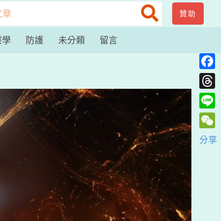
贊助
靈學
防護
未分類
留言
Face
Thre
Line
WeC
分享