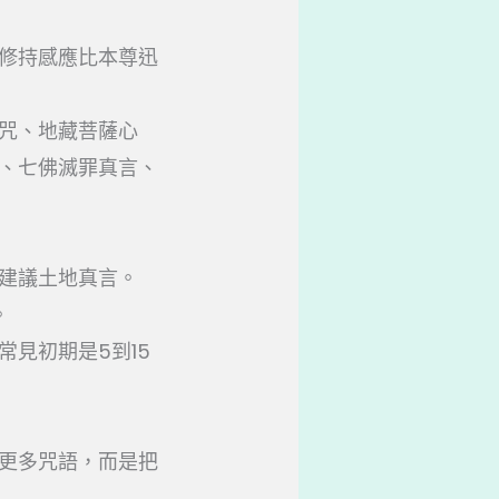
修持感應比本尊迅
咒、地藏菩薩心
、七佛滅罪真言、
8x建議土地真言。
。
見初期是5到15
更多咒語，而是把