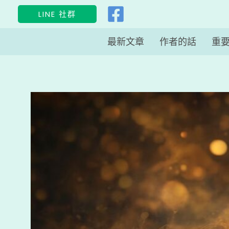
跳
LINE 社群
至
主
最新文章
作者的話
重
要
內
容