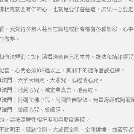
佛相應就要有佛的心，也就是要修菩薩道，如果一心要走
看，我覺得多數人甚至在職場或社會都有各種恩怨，心中
在做夢。
和修法規劃：如何選擇適合自己的本尊、護法和結緣經咒
配套，心咒必須108遍以上，其剩下的隨你喜歡選擇。
尊法門
：六字大明咒、大悲咒、心經或心咒。
尊法門
：地藏心咒、滅定業真言、地藏經。
尊法門
：阿彌陀佛心咒、阿彌陀佛聖號、無量壽經或阿彌
尊法門
：藥師心咒、藥師經。
的，請按照脾性相符度和喜愛度選擇。
不動明王、穢跡金剛、大威德金剛、金剛薩埵、伽藍尊者