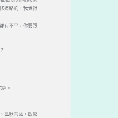
修道路的，我覺得
都有不平，你要跟
？
陀經。
、韋馱菩薩，敏感