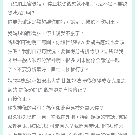
時頭頂上會很脹， 停止觀想後頭就不脹了｡是不是不要觀
想唸咒即可?
你要先確定是觀想讓你頭脹，還是 只限於不動明王。
我觀想頭都會脹，停止後就不脹了。
所以和不動明王無關，你想個哆啦 A 夢騎馬應該也會頭
脹吧。我們自己有狀況，要懂得分析排除原 因｡ 所以我
才說一般人很難分辨神明，很多 因果關係全部混一起
了。不要分辨最好，固定共修就行了。
請問觀想過程如果出大錯 比如說法 器從劍變成麥克風之
類的 是從頭開始 觀想還是直接修正？
直接修正。
移動神像的禁忌：為何如此容易被外靈入侵？
很久很久以前，有一次我在外地，接到 媽媽的電話｡他說
家裡有鬼｡我說怎麼 可能有鬼？我們有神明｡ 他說｡昨天