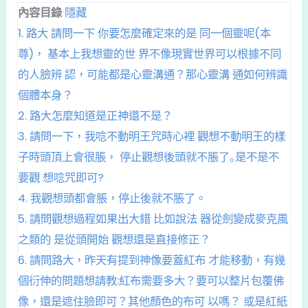
內容目錄
隱藏
1.
路大 請問一下 你要怎麼確定來的是 同一個靈呢(本
尊)， 基本上我想靈的世 界不像現實世界可以根據不同
的⼈臉辨 認，可能都是心靈溝通？那心靈溝 通如何辨識
個體本身？
2.
路大怎麼知道是正神還不是？
3.
請問一下，我唸不動明王咒時心裡 觀想不動明王的樣
子時頭頂上會很脹， 停止觀想後頭就不脹了｡是不是不
要觀 想唸咒即可?
4.
我觀想頭都會脹，停止後就不脹了。
5.
請問觀想過程如果出大錯 比如說法 器從劍變成麥克風
之類的 是從頭開始 觀想還是直接修正？
6.
請問路大，昨天有提到神像要蓋紅布 才能移動，有幾
個衍伸的問題想請教:紅布需要多大？要可以整片包覆佛
像，還是遮住臉即可？其他顏色的布可 以嗎？ 或是紅紙