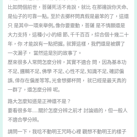
比如問個前世，菩薩死活不肯說，就比 在那邊說你天命､
是仙子的可靠一點｡ 至於去擲杯問真假是最笨的了，這還
只 是其中一環來舉例｡像你要靈動，菩薩 是不情願還是
大力支持，這種小小的細 節､千千百百，綜合個十幾二十
年，你 才能說有一點把握｡ 就算這樣，我們還是被鑽了
一次漏子， 當然這是別的故事了。
歷來很多人常問怎麼分辨，其實不適合 問，因為基本功
不足､邏輯不足､佛學 不足､心性不足､知識不足､確認偏
誤､倖存在偏差等等｡光會想擲杯問， 就已經是最天真的
一群了，還怎麼分辨 呢｡
路大怎麼知道是正神還不是？
要看很多年……關於怎麼分辨之前才 討論過的，但一般人
不適合學分辨｡
請問一下，我唸不動明王咒時心裡 觀想不動明王的樣子