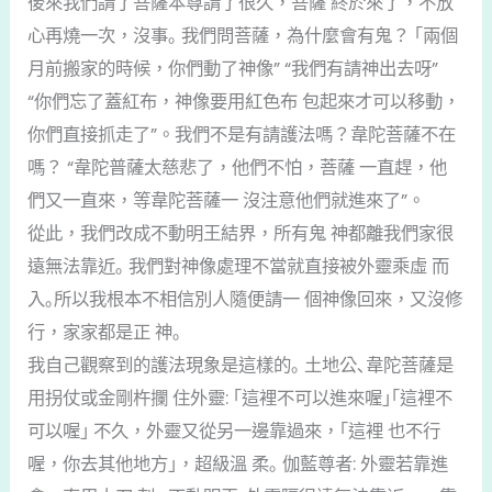
後來我們請了菩薩本尊請了很久，菩薩 終於來了，不放
心再燒一次，沒事｡ 我們問菩薩，為什麼會有鬼？ ｢兩個
月前搬家的時候，你們動了神像” “我們有請神出去呀”
“你們忘了蓋紅布，神像要用紅色布 包起來才可以移動，
你們直接抓走了”。我們不是有請護法嗎？韋陀菩薩不在
嗎？ “韋陀普薩太慈悲了，他們不怕，菩薩 一直趕，他
們又一直來，等韋陀菩薩一 沒注意他們就進來了”。
從此，我們改成不動明王結界，所有鬼 神都離我們家很
遠無法靠近｡ 我們對神像處理不當就直接被外靈乘虛 而
入｡所以我根本不相信別人隨便請一 個神像回來，又沒修
行，家家都是正 神｡
我自己觀察到的護法現象是這樣的｡ 土地公､韋陀菩薩是
用拐仗或金剛杵攔 住外靈: ｢這裡不可以進來喔｣｢這裡不
可以喔｣ 不久，外靈又從另一邊靠過來，｢這裡 也不行
喔，你去其他地方｣，超級溫 柔｡ 伽藍尊者: 外靈若靠進