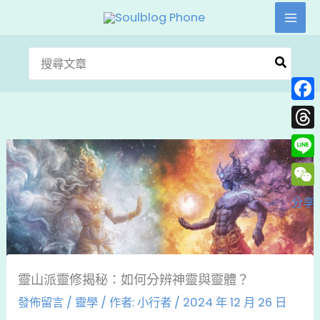
跳
至
主
搜
要
尋：
內
Face
容
Thre
Line
WeC
分享
靈山派靈修揭秘：如何分辨神靈與靈體？
發佈留言
/
靈學
/ 作者:
小行者
/
2024 年 12 月 26 日