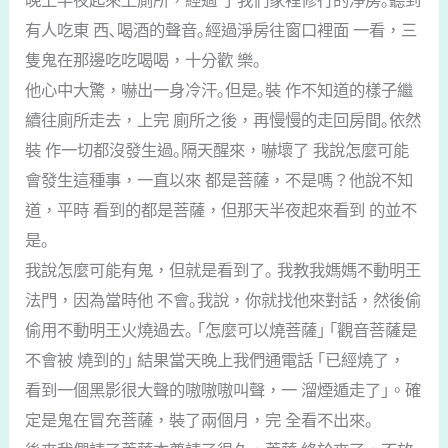
晚上半夜起來上廁所，經過 了我們家裡修行的淨房｡聽到
有人吃東 西､喝酒的聲音｡經過淨房往窗口裡面 一看，三
隻鬼在那邊吃吃喝喝，十分歡 樂｡
他心中大驚，嚇出一身冷汗｡但是｡裝 作不知道的樣子繼
續往廁所走去，上完 廁所之後，再慢慢的走回房間｡依然
裝 作一切都沒發生過｡隔天醒來，嚇壞了 我說怎麼可能
會發生這種事，一直以來 都是菩薩，不是嗎？他說不知
道，平時 看到的都是菩薩，但那天半夜起來看到 的並不
是｡
我說怎麼可能有鬼，但就是看到了｡ 我教我媽媽不動明王
法門，因為當時他 不會｡我說，你就找他來對話，然後偷
偷用不動明王火燒過去｡ ｢怎麼可以燒菩薩｣ ｢觀音菩薩是
不會被 燒到的｣ 結果當天晚上我們通電話 ｢已經燒了，
看到一個黑影很大聲的嗷嗷嗷叫聲，一 溜煙遁走了｣。確
定是鬼在冒充菩薩，裝了兩個月，完 全看不出來｡