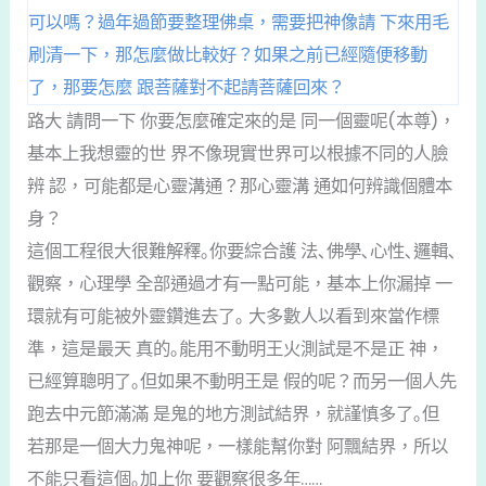
可以嗎？過年過節要整理佛桌，需要把神像請 下來用毛
刷清一下，那怎麼做比較好？如果之前已經隨便移動
了，那要怎麼 跟菩薩對不起請菩薩回來？
路大 請問一下 你要怎麼確定來的是 同一個靈呢(本尊)，
基本上我想靈的世 界不像現實世界可以根據不同的⼈臉
辨 認，可能都是心靈溝通？那心靈溝 通如何辨識個體本
身？
這個工程很大很難解釋｡你要綜合護 法､佛學､心性､邏輯､
觀察，心理學 全部通過才有一點可能，基本上你漏掉 一
環就有可能被外靈鑽進去了｡ 大多數人以看到來當作標
準，這是最天 真的｡能用不動明王火測試是不是正 神，
已經算聰明了｡但如果不動明王是 假的呢？而另一個人先
跑去中元節滿滿 是鬼的地方測試結界，就謹慎多了｡但
若那是一個大力鬼神呢，一樣能幫你對 阿飄結界，所以
不能只看這個｡加上你 要觀察很多年……