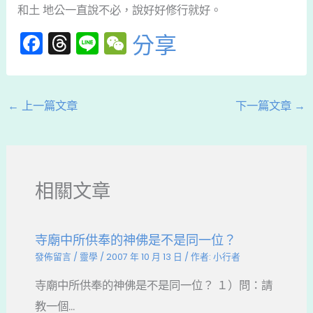
和土 地公一直說不必，說好好修行就好。
F
T
Li
W
分享
a
hr
n
e
c
e
e
C
e
a
h
←
上一篇文章
下一篇文章
→
b
d
a
o
s
t
o
相關文章
k
寺廟中所供奉的神佛是不是同一位？
發佈留言
/
靈學
/
2007 年 10 月 13 日
/ 作者:
小行者
寺廟中所供奉的神佛是不是同一位？ １）問：請
教一個...