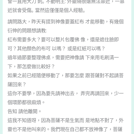
會一直用大刀 刺｡ 不動明王: 外靈隔很遠無法靠近，一靠
近就會受傷｡ 當然這僅僅是個人經驗｡
請問路大，昨天有提到神像要蓋紅布 才能移動，有幾個
衍伸的問題想請教:
紅布需要多大？要可以整片包覆佛 像，還是遮住臉即
可？其他顏色的布可 以嗎？ 或是紅紙可以嗎？
過年過節要整理佛桌，需要把神像請 下來用毛刷清一
下，那怎麼做比較好？
如果之前已經隨便移動了，那要怎麼 跟菩薩對不起請菩
薩回來？
這你不要學，因為要先請神出去， 弄完再請回來，少一
個環節都很麻煩。
告知 請他離開。
這我不知道呀，因為菩薩不是生氣而 是地點不對了，外
靈也不是他叫來的。我們現在自己都不放神像了，菩薩