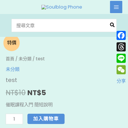
跳
至
主
搜
要
尋：
內
test
原
目
特價
Face
容
數
始
前
Thre
量
首頁
/
未分類
/ test
價
價
Line
未分類
WeC
test
格：
格：
分享
NT$
10
NT$
5
NT$10。
NT$5。
催眠課程入門 簡短說明
加入購物車