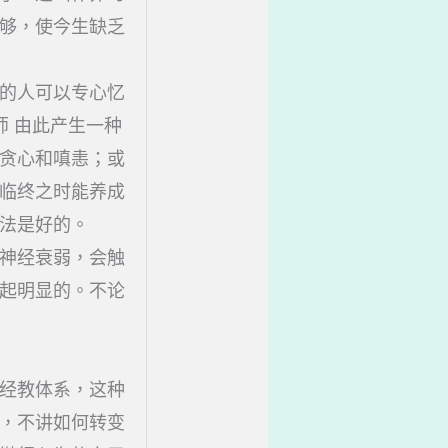
够，使今生缺乏
的人可以专心忆
师 由此产生一种
贪心和嗔恚；或
临终之时能养成
法是好的。
神经衰弱，会触
起明显的。不论
经教体系，这种
，不讲如何转变