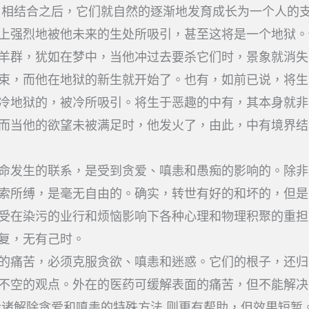
 相结合之后，它们就自然的逐渐地发育成长为一个人的
上强烈地被他未来的生处所吸引，甚至这将是一个地狱。
羊群，犹如在梦中，当他冲过去要杀它们时，景象就消失
束，而他在地狱的新生就开始了。也有，如前已说，将生
冷地狱的，被冷所吸引。将生于恶趣的中有，其本身就非
而当他的欲望未被满足时，他发火了，由此，中有境界结
命发生的联系，是受到贪爱、嗔恚和愚痴的影响的。除非
索所缚，是毫无自由的。确实，转世有好的和坏的，但是
受在染污的业行和烦恼影响下各种心理和物理积聚的重担
复，无有己时。
的痛苦，必须克服贪欲、嗔恚和迷惑。它们的根子，还归
不空的观点。外在的医药可缓解表面的痛苦，但不能解决
诉诸解除贪爱和嗔恚的特殊方法 则更有帮助，但效果短暂