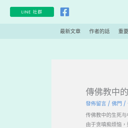
跳
LINE 社群
至
主
最新文章
作者的話
重
要
內
容
傳佛教中的生
發佈留言
/
佛門
/
传佛教中的生死与中
由于贪嗔痴烦恼，