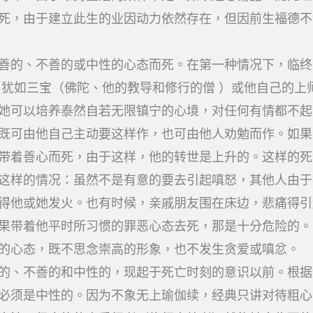
死，由于建立此生的业因动力依然存在，但因前生福德不
善的、不善的或中性的心态而死。在第一种情况下，临终
 犹如三宝（佛陀、他的教导和修行的僧 ）或他自己的上
她可以培养泰然自若无限镇宁的心境，对任何有情都不起
既可由他自己主动要这样作，也可由他人劝勉而作。如果
带着善心而死，由于这样，他的转世是上升的。这样的死
这样的情况：虽然不是有意的要去引起嗔怒，其他人由于
得他或她发火。也有时候，亲戚朋友围在床边，悲痛得引
果带着他平时所习惯的罪恶心态去死，那是十分危险的。
的心态，既不思念崇高的形象，也不发生贪爱或嗔忿。
的、不善的和中性的，现起于死亡时刻的意识以前。根据
必须是中性的。因为不象无上瑜伽续，经典只讲对待粗心