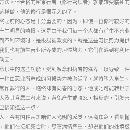
方法。但合格的密乘行者（修行密续者）就能转变临死的
这样做，他的修行是很深入的了。
终之前的心态是十分重要的。因为，即使一位修行较好的
产生明显的嗔恨。这是由于我们每一个人都有前生不善业
到不利环境时，是极易被激发的。就是这些习惯势力提供
我们也有前生善业所养成的习惯势力，它们在遇到有利环
动因。
意识中的这些功能，受到系念和执着的滋养，以导致一种
一种由恶业所养成的习惯势力被激活了，就将堕入畜生、
常作罪行的人，临终却有向善的心态，他或她可能转世于
人及其眷属二者来说，避免产生或嗔怒，相反的，引发善
应该知道这一点。
人，会有国种从黑暗进入光明的感觉，远离焦急，看到愉
，他们在接近死亡时，尽管病情严重，却说他们的处境极