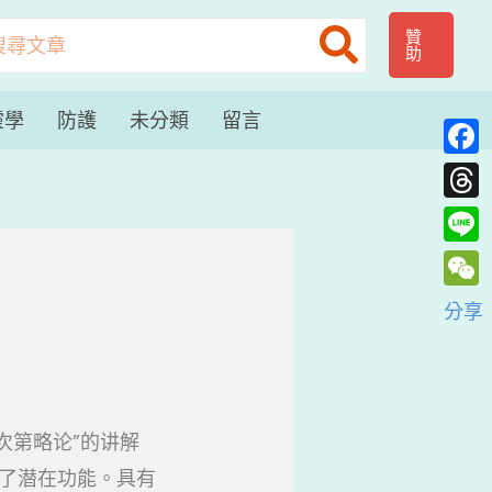
贊
助
：
靈學
防護
未分類
留言
Face
Thre
Line
WeC
分享
次第略论”的讲解
了潜在功能。具有