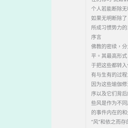
个人若能断除无
如果无明断除了
所成习惯势力的
序言
佛教的密续，分
平。其最高形式
于把这些都转入
有与生有的过程
因为这些瑜伽修
序以及它们背后
些风是作为不同
的事件内在的和
“风”和依之而