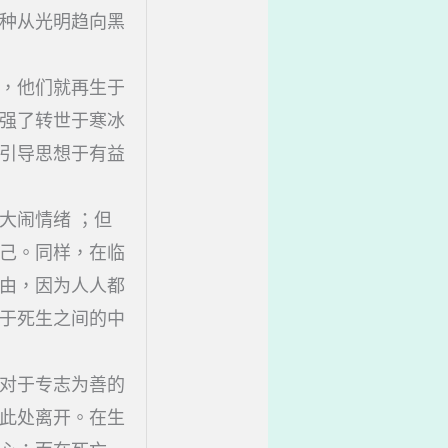
种从光明趋向黑
，他们就再生于
强了转世于寒冰
引导思想于有益
大闹情绪 ；但
己。同样，在临
由，因为人人都
于死生之间的中
对于专志为善的
此处离开。在生