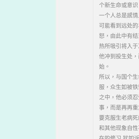
个新生命或意识
一个人总是感情
可能看到远处的
怒，由此中有结
热所吸引将入于
他冲到投生处，
始。
所以，与国个生
服，众生如被铁
之中，他必须忍
事，而是再再重
要克服生老病死
和其他现象自性
在的修习 犹如