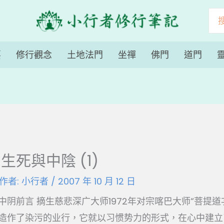
搜
尋
要
修行觀念
土地法門
坐禪
佛門
道門
死與中陰 (1)
 作者:
小行者
/
2007 年 10 月 12 日
阴前言 摘生慈悲深广大师1972年对宗喀巴大师“菩提道
造作了染污的业行，它就以习惯势力的形式，在心中建立