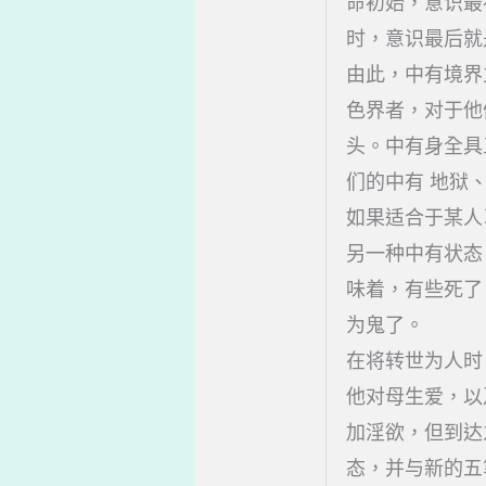
命初始，意识最
时，意识最后就
由此，中有境界
色界者，对于他
头。中有身全具
们的中有 地狱
如果适合于某人
另一种中有状态
味着，有些死了
为鬼了。
在将转世为人时
他对母生爱，以
加淫欲，但到达
态，并与新的五