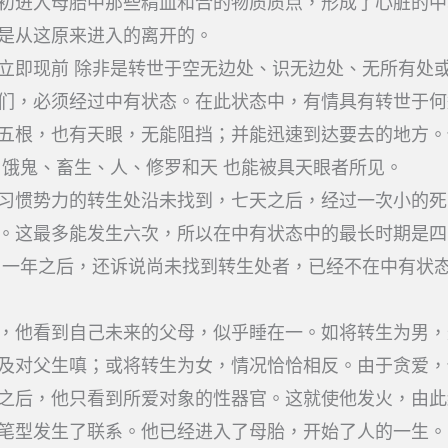
初进入母胎中那些精血和合的物质质点，形成了心脏的中
是从这原来进入的离开的。
立即现前 除非是转世于空无边处、识无边处、无所有处
们，必须经过中有状态。在此状态中，有情具有转世于何
五根，也有天眼，无能阻挡；并能迅速到达要去的地方。
、饿鬼、畜生、人、修罗和天 也能被具天眼者所见。
习惯势力的转生处沿未找到，七天之后，经过一次小的死
。这最多能发生六次，所以在中有状态中的最长时期是四
 一年之后，还诉说尚未找到转生处者，已经不在中有状
，他看到自己未来的父母，似乎睡在一。如将转生为男，
及对父生嗔；或将转生为女，情况恰恰相反。由于贪爱，
之后，他只看到所爱对象的性器官。这就使他发火，由此
笔型发生了联系。他已经进入了母胎，开始了人的一生。