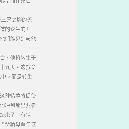
心；而在死亡
或三界之巅的无
道的众生的开
他们能见到与他
亡，他将转生于
十九天。这就意
态中，而是转生
这种情境将促使
他冲到那里要参
结束了中有状
当父精母血与这