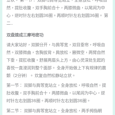
立状。 第一节： 双脚与肩等宽站立，全身放松，呼吸自
然，提肚收腹，双手胸前合十，两膝微曲，以尾闾为中
心，逆时针左右划圆36圈。再顺时针左右划圆36圈。 第
二...
双盘速成三摩地密功
请大家站好，双脚分开，与肩等宽，双目垂帘，呼吸自
然。双膝微曲，含胸拔背。肩放松，腋微空，两臂自然
下垂，提肛收腹。舒展两眉头上方，由心灵深处生起的
喜悦一直浸润到整个面部。 全身开始做上下有规律的震
颤（2分钟）。 炊复自然松静站立状。
第一节： 双脚与肩等宽站立，全身放松，呼吸自然，提
肚收腹，双手胸前合十，两膝微曲，以尾闾为中心，逆
时针左右划圆36圈。再顺时针左右划圆36圈。
第二节： 双脚与肩等宽站立，全身放松，两手拇指朝