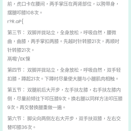
前，虎口卡在腰间，两手掌压在两肾部位，以胯带身，
摆腿叩膝108次。
r?R.aP{
第三节： 双脚并拢站立，全身放松，呼吸自然，腰微
曲，曲膝，两手掌扣两膝。先越时针转膝21次，再顺时
针转膝21次。
鬲唨’/EK懍
第四节： 双脚并拢站立，全身放松，呼吸自然，双手轻
扣膝，蹲起21次。下蹲时尽量使大腿与小腿肌肉相触。
第五节： 双腿前后大开步，左手扶左膝，右手扶左膝内
侧，尽量前倾往下叩压膝9次。换右腿以同样方法叩压膝
9次。再交替换腿重做一遍。
第六节： 脚尖向两侧左右大开步，双手扶双膝，左右交
替叩膝36次。