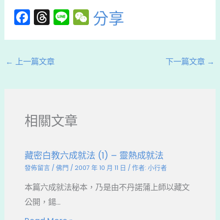
F
T
Li
W
分享
a
hr
n
e
c
e
e
C
e
a
h
←
上一篇文章
下一篇文章
→
b
d
a
o
s
t
o
相關文章
k
藏密白教六成就法 (1) – 靈熱成就法
發佈留言
/
佛門
/
2007 年 10 月 11 日
/ 作者:
小行者
本篇六成就法秘本，乃是由不丹諾蒲上師以藏文
公開，鍚...