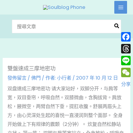
跳
至
主
搜
要
尋：
內
Face
容
Thre
雙盤速成三摩地密功
Line
發佈留言
/
佛門
/ 作者:
小行者
/
2007 年 10 月 12 日
WeC
分享
双盘速成三摩地密功 请大家站好，双脚分开，与肩等
宽，双目垂帘，呼吸自然。双膝微曲，含胸拔背。肩放
松，腋微空，两臂自然下垂，提肛收腹。舒展两眉头上
方，由心灵深处生起的喜悦一直浸润到整个面部。 全身
开始做上下有规律的震颤（2分钟）。 炊复自然松静站