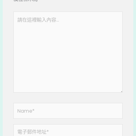
請
在
這
裡
輸
入
內
容...
Name*
電