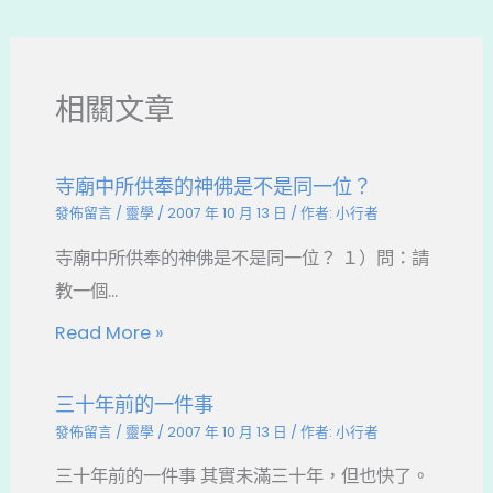
b
d
a
o
s
t
o
相關文章
k
寺廟中所供奉的神佛是不是同一位？
發佈留言
/
靈學
/
2007 年 10 月 13 日
/ 作者:
小行者
寺廟中所供奉的神佛是不是同一位？ １）問：請
教一個...
Read More »
三十年前的一件事
發佈留言
/
靈學
/
2007 年 10 月 13 日
/ 作者:
小行者
三十年前的一件事 其實未滿三十年，但也快了。