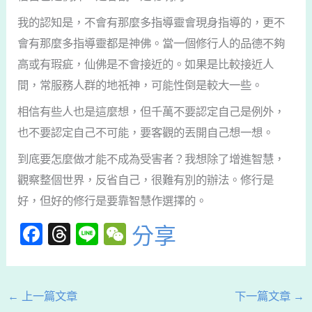
我的認知是，不會有那麼多指導靈會現身指導的，更不
會有那麼多指導靈都是神佛。當一個修行人的品德不夠
高或有瑕疵，仙佛是不會接近的。如果是比較接近人
間，常服務人群的地祇神，可能性倒是較大一些。
相信有些人也是這麼想，但千萬不要認定自己是例外，
也不要認定自己不可能，要客觀的丟開自己想一想。
到底要怎麼做才能不成為受害者？我想除了增進智慧，
觀察整個世界，反省自己，很難有別的辦法。修行是
好，但好的修行是要靠智慧作選擇的。
F
T
Li
W
分享
a
hr
n
e
c
e
e
C
e
a
h
←
上一篇文章
下一篇文章
→