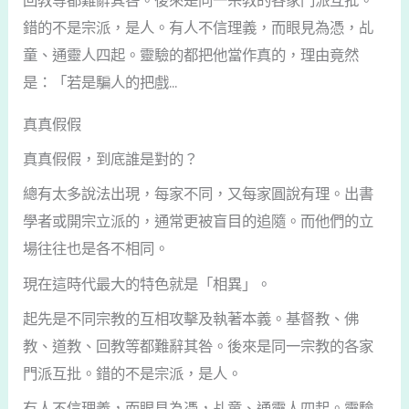
回教等都難辭其咎。後來是同一宗教的各家門派互批。
錯的不是宗派，是人。有人不信理義，而眼見為憑，乩
童、通靈人四起。靈驗的都把他當作真的，理由竟然
是：「若是騙人的把戲...
真真假假
真真假假，到底誰是對的？
總有太多說法出現，每家不同，又每家圓說有理。出書
學者或開宗立派的，通常更被盲目的追隨。而他們的立
場往往也是各不相同。
現在這時代最大的特色就是「相異」。
起先是不同宗教的互相攻擊及執著本義。基督教、佛
教、道教、回教等都難辭其咎。後來是同一宗教的各家
門派互批。錯的不是宗派，是人。
有人不信理義，而眼見為憑，乩童、通靈人四起。靈驗