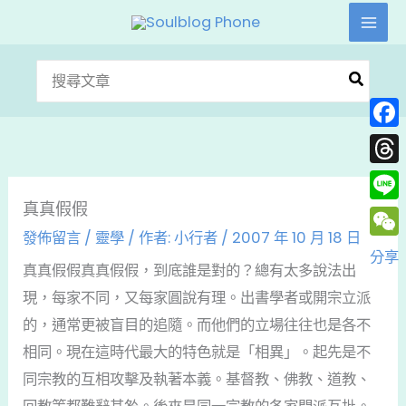
跳
至
主
搜
要
尋：
內
Face
容
Thre
真真假假
Line
發佈留言
/
靈學
/ 作者:
小行者
/
2007 年 10 月 18 日
WeC
分享
真真假假真真假假，到底誰是對的？總有太多說法出
現，每家不同，又每家圓說有理。出書學者或開宗立派
的，通常更被盲目的追隨。而他們的立場往往也是各不
相同。現在這時代最大的特色就是「相異」。起先是不
同宗教的互相攻擊及執著本義。基督教、佛教、道教、