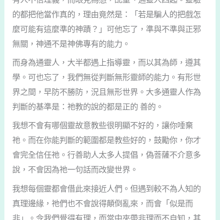
的都把他當作真的，理由竟然是：「若是騙人的把戲怎
麼可能有這麼準的神蹟？」可他忘了，準與不準與正邪
無關，神通不是神佛專有的能力。
而身為通靈人，大半都遇上指導靈，而以其為師，遵其
學。可也忘了，我們無從判斷無形靈師的能力。有形世
界之間，早防不勝防，況且無形世界。大多通靈人作為
判斷的基準是：祂教的說的都是正的 善的。
我想不會有哪個靈故意教些很明顯不好的，讓你唾棄
祂。而在你能判斷的範圍都是教些好的，鼓勵你，你才
會完全信任祂。行善助人太多人提倡，偽菩薩不介意多
說，不會因為祂一句話而改變世界。
我想每個靈都會借此來接近人們。但遇到較不為人知的
真理邊緣，祂們也不會說得顛倒亂來，而會「似是而
非」。令我們覺得有理，而當中夾帶非理而不自知，其