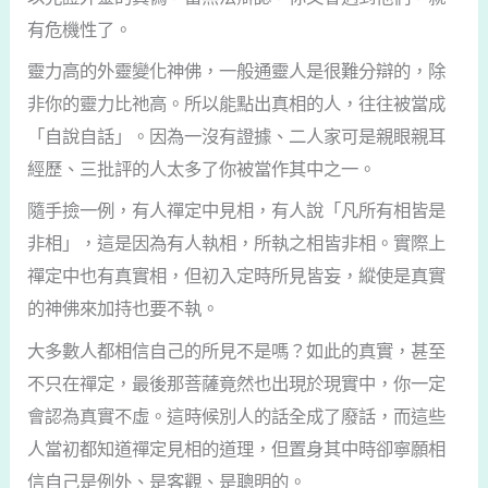
有危機性了。
靈力高的外靈變化神佛，一般通靈人是很難分辯的，除
非你的靈力比祂高。所以能點出真相的人，往往被當成
「自說自話」。因為一沒有證據、二人家可是親眼親耳
經歷、三批評的人太多了你被當作其中之一。
隨手撿一例，有人禪定中見相，有人說「凡所有相皆是
非相」，這是因為有人執相，所執之相皆非相。實際上
禪定中也有真實相，但初入定時所見皆妄，縱使是真實
的神佛來加持也要不執。
大多數人都相信自己的所見不是嗎？如此的真實，甚至
不只在禪定，最後那菩薩竟然也出現於現實中，你一定
會認為真實不虛。這時候別人的話全成了廢話，而這些
人當初都知道禪定見相的道理，但置身其中時卻寧願相
信自己是例外、是客觀、是聰明的。