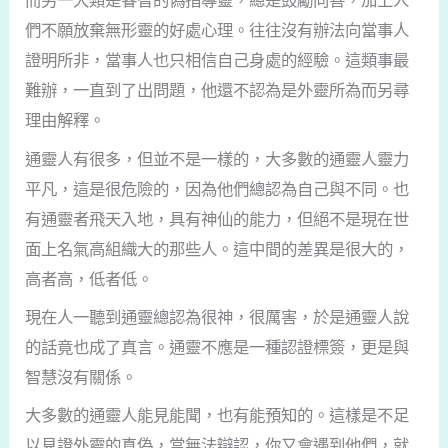
而另一大類是睿智的偽指導靈，總是鼓勵向善，加上人
們不願放棄無形靈的好處心理。往往沒有辦法向當事人
證明所非，當事人也只相信自己身處的經驗。這類事最
難辦，一直到了出問題，他還不認為是外靈所為而另尋
理由解釋。
通靈人有很多，但並不是一樣的，大多數的通靈人靈力
平凡，這是很危險的，因為他們總認為自己與不同。也
有通靈者飛天入地，具有神仙的能力，但絕不是現在世
面上名氣高組織大的那些人。這中間的差異是很大的，
高者高，低者低。
現在人一聽到通靈總認為很神，很厲害，於是通靈人說
的話竟也成了真言。通靈不應是一種認證標簽，更是與
智慧沒有關係。
大多數的通靈人能見能聞，也有能預知的。這樣是不足
以見證外靈的真偽，當無法辯認，你又會遇到他們，就