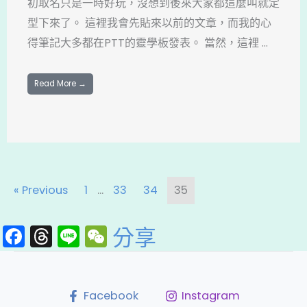
初取名只是一時好玩，沒想到後來大家都這麼叫就定
型下來了。 這裡我會先貼來以前的文章，而我的心
得筆記大多都在PTT的靈學板發表。 當然，這裡 ...
Read More →
« Previous
1
...
33
34
35
F
T
Li
W
分享
a
hr
n
e
c
e
e
C
e
a
h
Facebook
Instagram