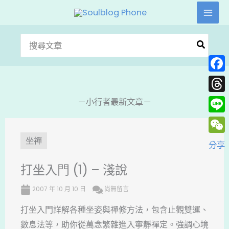
跳
至
主
搜
要
尋：
內
Face
容
Thre
－小行者最新文章－
Line
WeC
坐禪
分享
打坐入門 (1) – 淺說
2007 年 10 月 10 日
尚無留言
打坐入門詳解各種坐姿與禪修方法，包含止觀雙運、
數息法等，助你從萬念繁雜進入寧靜禪定。強調心境