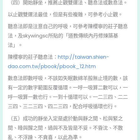
（四）開始靜坐，推薦止觀雙運法、聽息法或數息法。
以止觀雙運法最佳，但是有些複雜，可參考小止觀。
聽息法即是注意自己的呼吸，可參考陳櫻寧的莊子聽息
法，及skywingsc所貼的「道教傳統內丹修煉築基
法」。
陳櫻寧的莊子聽息法：
http://taiwan.shien-
dao.com.tw/pbook/pbook_12.htm
數息法即數呼吸，不該如失眠數綿羊般無止境的數，該
有一定的數字範圍反覆循環。一呼一吸算二數可以，一
呼一吸算一數也行。一到十循環可以。一二三四、二二
三四、三二三四、四二三四，配合呼吸循環也行。
（五）成功的靜坐入定是處於動與靜之間、松與緊之
間、睡與醒之間，過與不及皆是不妥。不昏沈、不散
亂、不浮躁、不貪喜，以此為準。