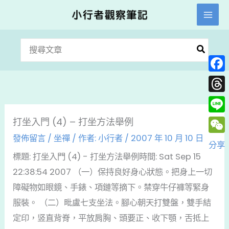
跳
至
主
搜
要
尋：
內
Face
容
Thre
Line
打坐入門 (4) – 打坐方法舉例
發佈留言
/
坐禪
/ 作者:
小行者
/
2007 年 10 月 10 日
WeC
分享
標題: 打坐入門 (4) - 打坐方法舉例時間: Sat Sep 15
22:38:54 2007 （一）保持良好身心狀態。把身上一切
障礙物如眼鏡、手錶、項鏈等摘下。禁穿牛仔褲等緊身
服裝。 （二）毗盧七支坐法。腳心朝天打雙盤，雙手結
定印，竖直背脊，平放肩胸、頭要正、收下顎，舌抵上