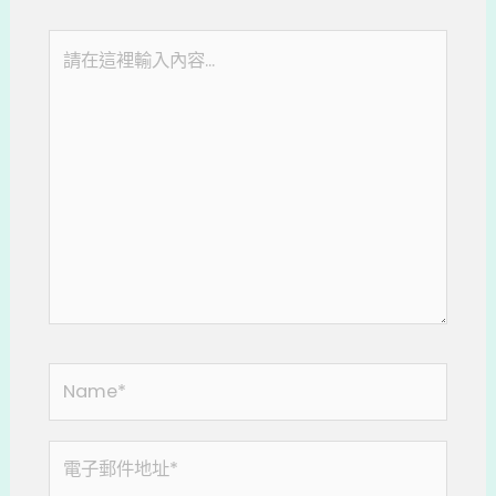
請
在
這
裡
輸
入
內
容...
Name*
電
子