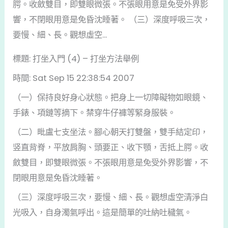
腭。收斂雙目，即雙眼微張。不張眼用意是免受外界影
響，不閉眼用意是免昏沈睡著。 （三）深度呼吸三次，
要慢、細、長。觀想虛空...
標題: 打坐入門 (4) – 打坐方法舉例
時間: Sat Sep 15 22:38:54 2007
（一）保持良好身心狀態。把身上一切障礙物如眼鏡、
手錶、項鏈等摘下。禁穿牛仔褲等緊身服裝。
（二）毗盧七支坐法。腳心朝天打雙盤，雙手結定印，
竖直背脊，平放肩胸、頭要正、收下顎，舌抵上腭。收
斂雙目，即雙眼微張。不張眼用意是免受外界影響，不
閉眼用意是免昏沈睡著。
（三）深度呼吸三次，要慢、細、長。觀想虛空清淨白
光吸入，自身濁氣呼出。這是簡單的吐納吐穢氣。