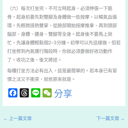
（六）每次打坐完，不可立時起身，必須伸張一下筋
骨，起身前要先對雙腳及身體做一些按摩，以暢氣血循
環。先輕微搓熱雙掌，從臉部開始按摩推拿、再到頭部
腦部、身體、腰身、雙腳等全身。起身後不要馬上就
忙，先讓身體輕鬆個2~3分鐘。初學可以先這樣做，但若
打坐修到內氣運行階段時，你就必須要做好收功動作
了。收功之後，後文將述。
每種打坐方法必有出入，這是最簡單的。若本身已有習
慣之法又不衝突，就依原來就是。
F
T
Li
W
分享
a
hr
n
e
c
e
e
C
e
a
h
←
上一篇文章
下一篇文章
→