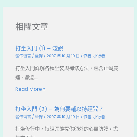
b
d
a
o
s
t
o
相關文章
k
打坐入門 (1) – 淺說
發佈留言
/
坐禪
/
2007 年 10 月 10 日
/ 作者:
小行者
打坐入門詳解各種坐姿與禪修方法，包含止觀雙
運、數息...
Read More »
打坐入門 (2) – 為何要輔以持經咒？
發佈留言
/
坐禪
/
2007 年 10 月 10 日
/ 作者:
小行者
打坐修行中，持經咒能提供額外的心靈防護，尤