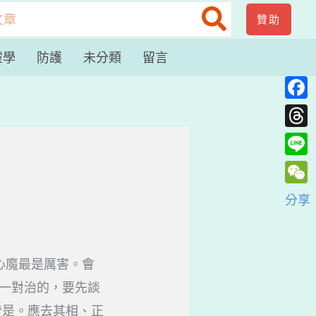
贊助
靈學
防護
未分類
留言
Face
Thre
Line
WeC
分享
魔當中以心魔最是厲害。會
一對治的，要先談
皆是。應去其相、正