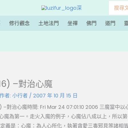
搜
尋：
要
修行觀念
土地法門
坐禪
佛門
道門
16) –對治心魔
 作者:
小行者
/
2007 年 10 月 15 日
) –對治心魔時間: Fri Mar 24 07:01:10 2006 三
心魔為第一。走火入魔的例子，心魔佔八成以上，所以第
的定義是：心魔：為人心所化，執著貪愛三毒邪見等諸相