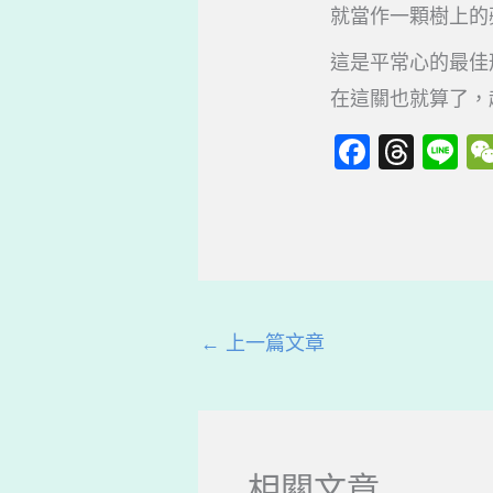
就當作一顆樹上的
這是平常心的最佳
在這關也就算了，
F
T
Li
a
hr
n
c
e
e
e
a
b
d
o
s
←
上一篇文章
o
k
相關文章