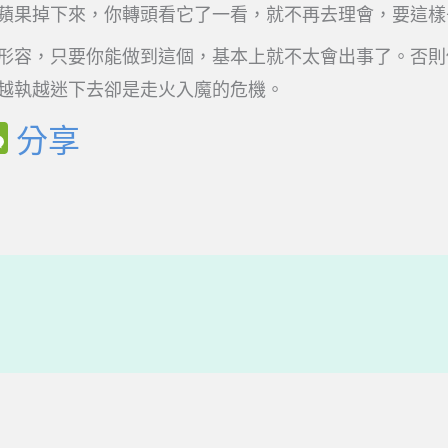
蘋果掉下來，你轉頭看它了一看，就不再去理會，要這樣
形容，只要你能做到這個，基本上就不太會出事了。否則
越執越迷下去卻是走火入魔的危機。
W
分享
e
C
h
a
t