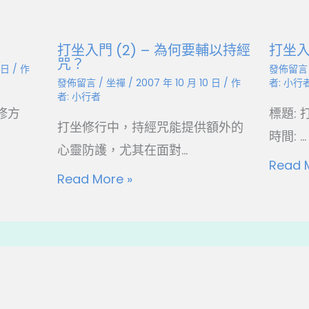
打坐入門 (2) – 為何要輔以持經
打坐入
咒？
0 日
/ 作
發佈留言
發佈留言
/
坐禪
/
2007 年 10 月 10 日
/ 作
者:
小行
者:
小行者
修方
標題: 
打坐修行中，持經咒能提供額外的
時間: ...
心靈防護，尤其在面對...
Read 
Read More »