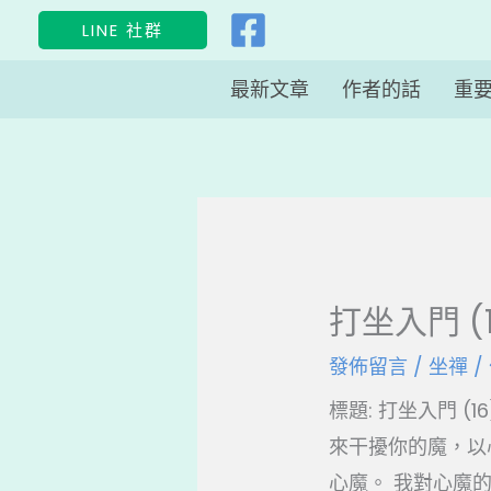
跳
LINE 社群
至
主
最新文章
作者的話
重
要
內
容
打坐入門 (
發佈留言
/
坐禪
/
標題: 打坐入門 (16
來干擾你的魔，以
心魔。 我對心魔